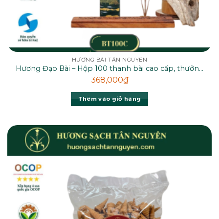
HƯƠNG BÀI TÂN NGUYÊN
Hương Đạo Bài – Hộp 100 thanh bài cao cấp, thưởng
thức mùi thơm từ rễ hương bài thiên nhiên
368,000
₫
Thêm vào giỏ hàng