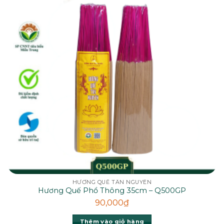
HƯƠNG QUẾ TÂN NGUYÊN
Hương Quế Phổ Thông 35cm – Q500GP
90,000
₫
Thêm vào giỏ hàng