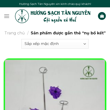
Skip
Hương Sạch Tân Nguyên xin kính chào quý khách!
to
content
Trang chủ
/
Sản phẩm được gắn thẻ “nụ bồ kết”