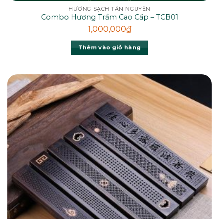
HƯƠNG SẠCH TÂN NGUYÊN
Combo Hương Trầm Cao Cấp – TCB01
1,000,000
₫
Thêm vào giỏ hàng