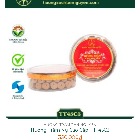
HƯƠNG TRẦM TÂN NGUYÊN
Hương Trầm Nụ Cao Cấp – TT45C3
350,000
₫