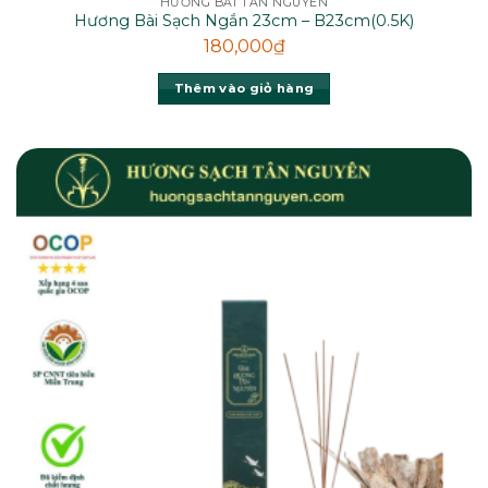
HƯƠNG BÀI TÂN NGUYÊN
Hương Bài Sạch Ngắn 23cm – B23cm(0.5K)
180,000
₫
Thêm vào giỏ hàng