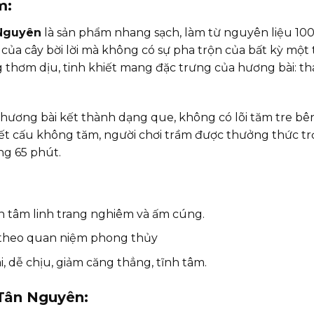
m:
Nguyên
là sản phẩm nhang sạch, làm từ nguyên liệu 100
a cây bời lời mà không có sự pha trộn của bất kỳ một 
hơm dịu, tinh khiết mang đặc trưng của hương bài: tha
hương bài kết thành dạng que, không có lõi tăm tre bên 
kết cấu không tăm, người chơi trầm được thưởng thức t
ng 65 phút.
n tâm linh trang nghiêm và ấm cúng.
ủ theo quan niệm phong thủy
, dễ chịu, giảm căng thẳng, tĩnh tâm.
Tân Nguyên: