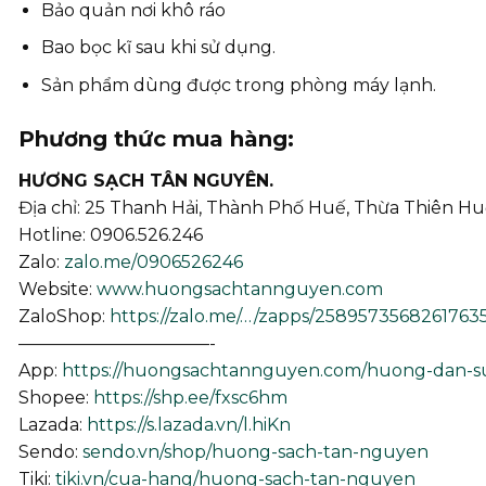
Bảo quản nơi khô ráo
Bao bọc kĩ sau khi sử dụng.
Sản phẩm dùng được trong phòng máy lạnh.
Phương thức mua hàng:
HƯƠNG SẠCH TÂN NGUYÊN.
Địa chỉ: 25 Thanh Hải, Thành Phố Huế, Thừa Thiên Hu
Hotline: 0906.526.246
Zalo:
zalo.me/0906526246
Website:
www.huongsachtannguyen.com
ZaloShop:
https://zalo.me/…/zapps/25895735682617635
———————————-
App:
https://huongsachtannguyen.com/huong-dan-
Shopee:
https://shp.ee/fxsc6hm
Lazada:
https://s.lazada.vn/l.hiKn
Sendo:
sendo.vn/shop/huong-sach-tan-nguyen
Tiki:
tiki.vn/cua-hang/huong-sach-tan-nguyen