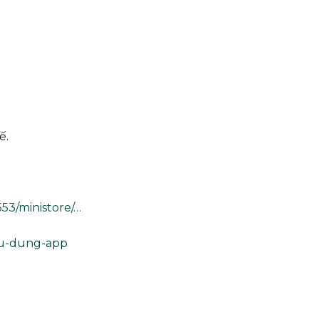
ế.
53/ministore/…
su-dung-app