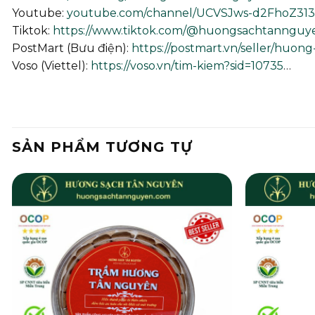
Youtube:
youtube.com/channel/UCVSJws-d2FhoZ3
Tiktok:
https://www.tiktok.com/@huongsachtannguy
PostMart (Bưu điện):
https://postmart.vn/seller/huon
Voso (Viettel):
https://voso.vn/tim-kiem?sid=10735
…
SẢN PHẨM TƯƠNG TỰ