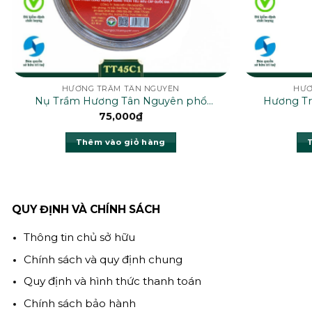
HƯƠNG TRẦM TÂN NGUYÊN
HƯƠ
Nụ Trầm Hương Tân Nguyên phổ
Hương Tr
thông – TT45C1
75,000
₫
Thêm vào giỏ hàng
QUY ĐỊNH VÀ CHÍNH SÁCH
Thông tin chủ sở hữu
Chính sách và quy định chung
Quy định và hình thức thanh toán
Chính sách bảo hành