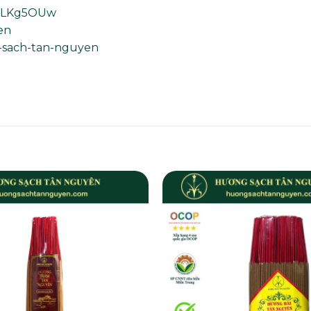
13LKg5OUw
en
g-sach-tan-nguyen