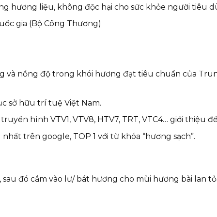
ng hương liệu, không độc hại cho sức khỏe người tiêu d
uốc gia (Bộ Công Thương)
g và nồng độ trong khói hương đạt tiêu chuẩn của Trun
 sở hữu trí tuệ Việt Nam.
ruyền hình VTV1, VTV8, HTV7, TRT, VTC4… giới thiệu đế
hất trên google, TOP 1 với từ khóa “hương sạch”.
sau đó cắm vào lư/ bát hương cho mùi hương bài lan tỏ