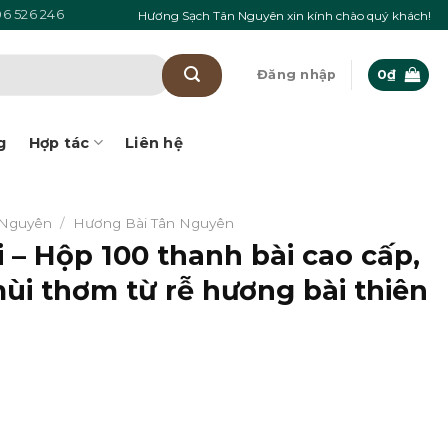
6 526 246
Hương Sạch Tân Nguyên xin kính chào quý khách!
Đăng nhập
0
₫
g
Hợp tác
Liên hệ
 Nguyên
/
Hương Bài Tân Nguyên
 – Hộp 100 thanh bài cao cấp,
ùi thơm từ rễ hương bài thiên