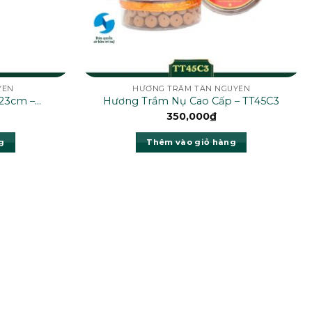
YÊN
HƯƠNG TRẦM TÂN NGUYÊN
 23cm –
Hương Trầm Nụ Cao Cấp – TT45C3
350,000
₫
g
Thêm vào giỏ hàng