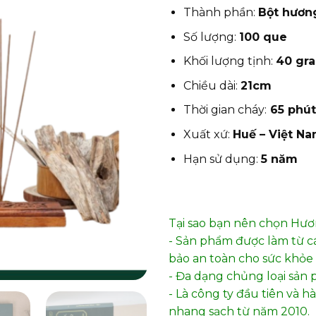
Thành phần:
Bột hương
Số lượng:
100 que
Khối lượng tịnh:
40 gr
Chiều dài:
21cm
Thời gian cháy:
65 phút
Xuất xứ:
Huế – Việt N
Hạn sử dụng:
5 năm
Tại sao bạn nên chọn Hư
- Sản phẩm được làm từ c
bảo an toàn cho sức khỏe 
- Đa dạng chủng loại sản 
- Là công ty đầu tiên và 
nhang sạch từ năm 2010.