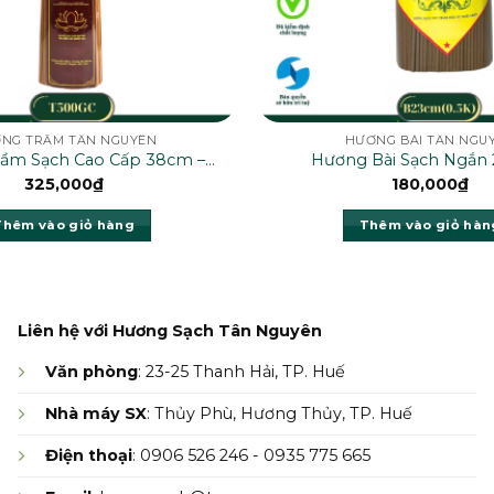
NG TRẦM TÂN NGUYÊN
HƯƠNG BÀI TÂN NGU
ầm Sạch Cao Cấp 38cm –
Hương Bài Sạch Ngắn
T500GC (0.5K)
B23cm(0.5K)
325,000
₫
180,000
₫
Thêm vào giỏ hàng
Thêm vào giỏ hàn
Liên hệ với Hương Sạch Tân Nguyên
Văn phòng
: 23-25 Thanh Hải, TP. Huế
Nhà máy SX
: Thủy Phù, Hương Thủy, TP. Huế
Điện thoại
: 0906 526 246 - 0935 775 665