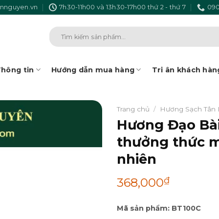
nnguyen.vn
7h30-11h00 và 13h30-17h00 thứ 2 - thứ 7
090
Tìm
kiếm:
hông tin
Hướng dẫn mua hàng
Tri ân khách hàn
Trang chủ
/
Hương Sạch Tân
Hương Đạo Bài
thưởng thức m
nhiên
₫
368,000
Mã sản phẩm: BT100C