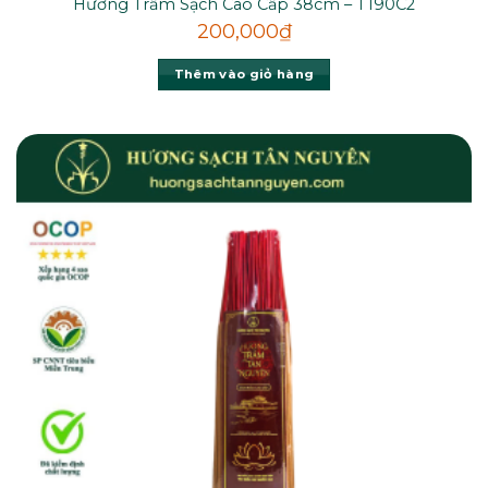
Hương Trầm Sạch Cao Cấp 38cm – T190C2
200,000
₫
Thêm vào giỏ hàng