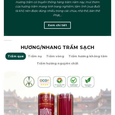
Hương trầm có truyền thống hàng trăm năm nay; mùi thơm
của hương trầm mang tính trang nghiêm; tâm linh (xua đuổi
tà khí) nên được dùng nhiều trong các chùa, nhà thờ, bàn thờ
Phật,…
Xem chi tiết
HƯƠNG/NHANG TRẦM SẠCH
Trầm que
Trầm nụ
Trầm vòng
Trầm hương không tăm
Trầm hương nguyên chất