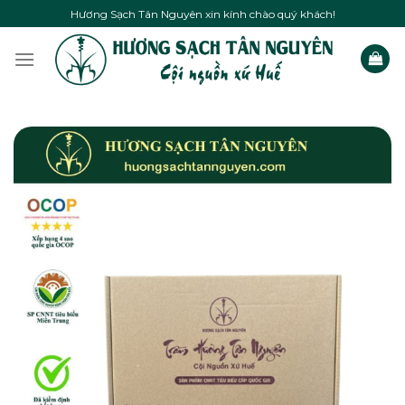
Skip
Hương Sạch Tân Nguyên xin kính chào quý khách!
to
content