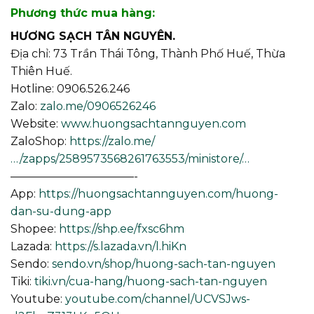
Phương thức mua hàng:
HƯƠNG SẠCH TÂN NGUYÊN.
Địa chỉ: 73 Trần Thái Tông, Thành Phố Huế, Thừa
Thiên Huế.
Hotline: 0906.526.246
Zalo:
zalo.me/0906526246
Website:
www.huongsachtannguyen.com
ZaloShop:
https://zalo.me/
…/zapps/2589573568261763553/ministore/…
———————————-
App:
https://huongsachtannguyen.com/huong-
dan-su-dung-app
Shopee:
https://shp.ee/fxsc6hm
Lazada:
https://s.lazada.vn/l.hiKn
Sendo:
sendo.vn/shop/huong-sach-tan-nguyen
Tiki:
tiki.vn/cua-hang/huong-sach-tan-nguyen
Youtube:
youtube.com/channel/UCVSJws-