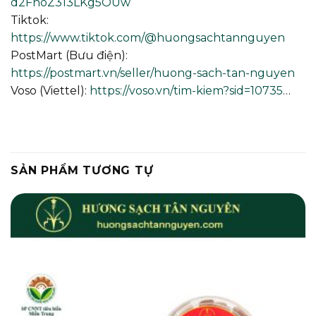
d2FhoZ313LKg5OUw
Tiktok:
https://www.tiktok.com/@huongsachtannguyen
PostMart (Bưu điện):
https://postmart.vn/seller/huong-sach-tan-nguyen
Voso (Viettel):
https://voso.vn/tim-kiem?sid=10735
…
SẢN PHẨM TƯƠNG TỰ