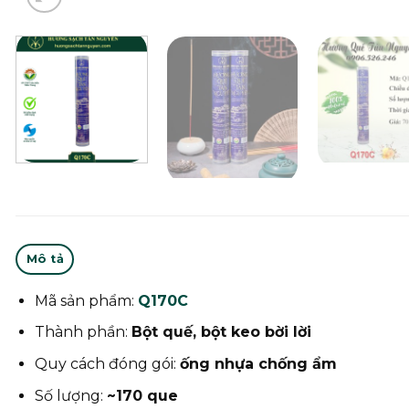
Mô tả
Mã sản phẩm:
Q170C
Thành phần:
Bột quế, bột keo bời lời
Quy cách đóng gói:
ống nhựa chống ẩm
Số lượng:
~170 que