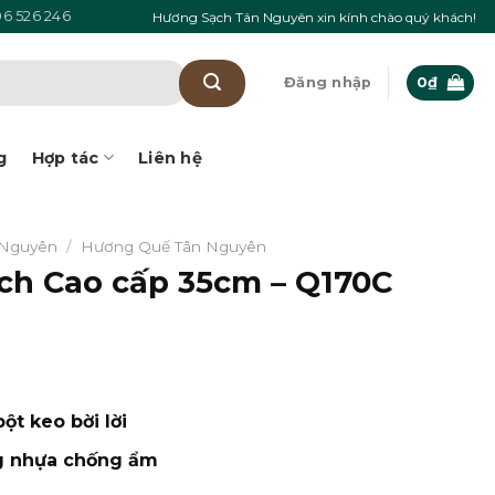
6 526 246
Hương Sạch Tân Nguyên xin kính chào quý khách!
Đăng nhập
0
₫
g
Hợp tác
Liên hệ
 Nguyên
/
Hương Quế Tân Nguyên
ch Cao cấp 35cm – Q170C
ột keo bời lời
g nhựa chống ẩm