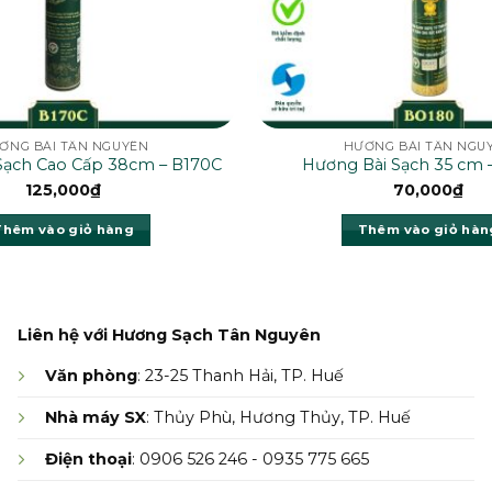
ƠNG BÀI TÂN NGUYÊN
HƯƠNG BÀI TÂN NGU
Sạch Cao Cấp 38cm – B170C
Hương Bài Sạch 35 cm 
125,000
₫
70,000
₫
Thêm vào giỏ hàng
Thêm vào giỏ hàn
Liên hệ với Hương Sạch Tân Nguyên
Văn phòng
: 23-25 Thanh Hải, TP. Huế
Nhà máy SX
: Thủy Phù, Hương Thủy, TP. Huế
Điện thoại
: 0906 526 246 - 0935 775 665