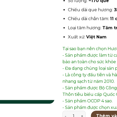
Số lượng:
~170 que
Chiều dài que hương:
3
Chiều dài chân tăm:
11
Loại tăm hương:
Tăm t
Xuất xứ:
Việt Nam
Tại sao bạn nên chọn Hư
- Sản phẩm được làm từ c
bảo an toàn cho sức khỏe 
- Đa dạng chủng loại sản 
- Là công ty đầu tiên và 
nhang sạch từ năm 2010.
- Sản phẩm được Bộ Công
Thôn tiêu biểu cấp Quốc G
- Sản phẩm OCOP 4 sao.
- Sản phẩm được chọn xuấ
Hương Quế Sạch Cao cấp 3
Thêm và