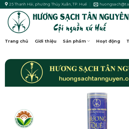
Skip
25 Thanh Hải, phường Thủy Xuân, TP. Huế
huongsach@ta
to
content
Trang chủ
Giới thiệu
Sản phẩm
Hoạt động
T