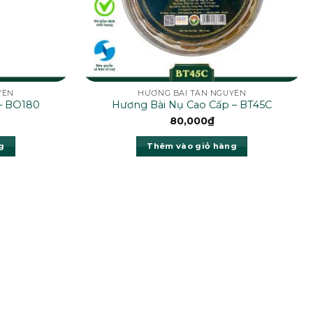
YÊN
HƯƠNG BÀI TÂN NGUYÊN
– BO180
Hương Bài Nụ Cao Cấp – BT45C
80,000
₫
g
Thêm vào giỏ hàng