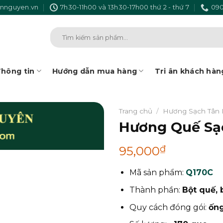
nnguyen.vn
7h30-11h00 và 13h30-17h00 thứ 2 - thứ 7
090
Tìm
kiếm:
hông tin
Hướng dẫn mua hàng
Tri ân khách hàn
Trang chủ
/
Hương Sạch Tân
Hương Quế Sạ
₫
95,000
Mã sản phẩm:
Q170C
Thành phần:
Bột quế, b
Quy cách đóng gói:
ốn