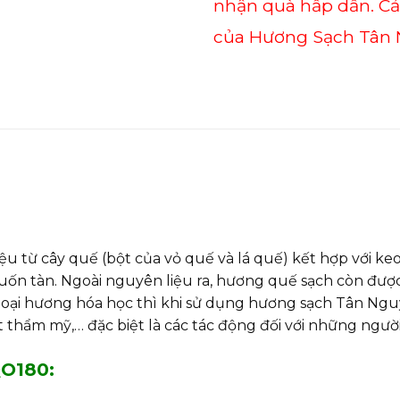
nhận quà hấp dẫn. C
của Hương Sạch Tân 
 từ cây quế (bột của vỏ quế và lá quế) kết hợp với keo 
ốn tàn. Ngoài nguyên liệu ra, hương quế sạch còn đượ
c loại hương hóa học thì khi sử dụng hương sạch Tân Ngu
ất thẩm mỹ,… đặc biệt là các tác động đối với những ngư
QO180: