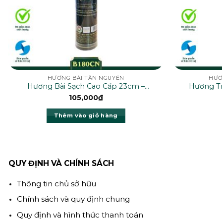
HƯƠNG BÀI TÂN NGUYÊN
HƯƠ
Hương Bài Sạch Cao Cấp 23cm –
Hương T
B180CN
105,000
₫
Thêm vào giỏ hàng
QUY ĐỊNH VÀ CHÍNH SÁCH
Thông tin chủ sở hữu
Chính sách và quy định chung
Quy định và hình thức thanh toán