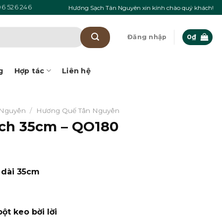
6 526 246
Hương Sạch Tân Nguyên xin kính chào quý khách!
Đăng nhập
0
₫
g
Hợp tác
Liên hệ
 Nguyên
/
Hương Quế Tân Nguyên
ch 35cm – QO180
 dài 35cm
ột keo bời lời