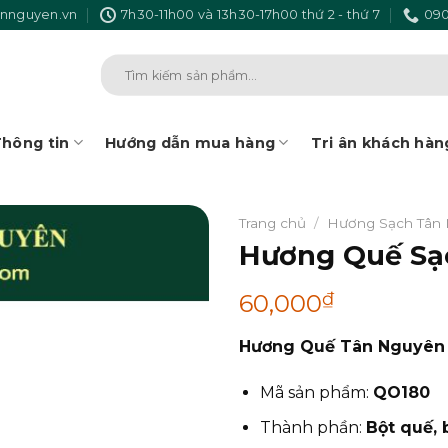
nnguyen.vn
7h30-11h00 và 13h30-17h00 thứ 2 - thứ 7
090
Tìm
kiếm:
hông tin
Hướng dẫn mua hàng
Tri ân khách hàn
Trang chủ
/
Hương Sạch Tân
Hương Quế Sạ
₫
60,000
Hương Quế Tân Nguyên
Mã sản phẩm:
QO180
Thành phần:
Bột quế, b