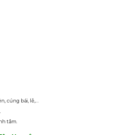
, cúng bái, lễ,…
.
nh tâm.