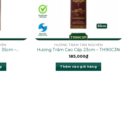
YÊN
HƯƠNG TRẦM TÂN NGUYÊN
 35cm –
Hương Trầm Cao Cấp 23cm – TH90C3N
185,000
₫
g
Thêm vào giỏ hàng