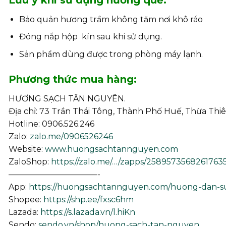
Bảo quản hương trầm không tăm nơi khô ráo
Đóng nắp hộp kín sau khi sử dụng.
Sản phẩm dùng được trong phòng máy lạnh.
Phương thức mua hàng:
HƯƠNG SẠCH TÂN NGUYÊN.
Địa chỉ: 73 Trần Thái Tông, Thành Phố Huế, Thừa Thi
Hotline: 0906.526.246
Zalo:
zalo.me/0906526246
Website:
www.huongsachtannguyen.com
ZaloShop:
https://zalo.me/…/zapps/25895735682617635
———————————-
App:
https://huongsachtannguyen.com/huong-dan-
Shopee:
https://shp.ee/fxsc6hm
Lazada:
https://s.lazada.vn/l.hiKn
Sendo:
sendo.vn/shop/huong-sach-tan-nguyen