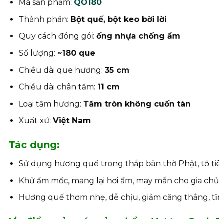
Mã sản phẩm:
QO180
Thành phần:
Bột quế, bột keo bời lời
Quy cách đóng gói:
ống nhựa chống ẩm
Số lượng:
~180 que
Chiều dài que hương:
35 cm
Chiều dài chân tăm:
11 cm
Loại tăm hương:
Tăm tròn không cuốn tàn
Xuất xứ:
Việt Nam
Tác dụng:
Sử dụng hương quế trong thắp bàn thờ Phật, tổ tiên
Khử ẩm mốc, mang lại hơi ấm, may mắn cho gia chủ
Hương quế thơm nhẹ, dễ chịu, giảm căng thẳng, tĩ