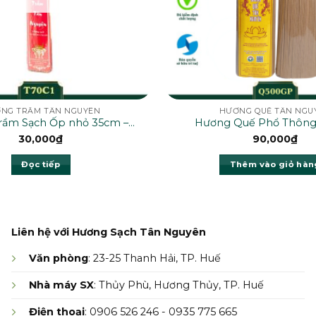
NG TRẦM TÂN NGUYÊN
HƯƠNG QUẾ TÂN NGU
rầm Sạch Ốp nhỏ 35cm –
Hương Quế Phổ Thông
T70C1
Q500GP
30,000
₫
90,000
₫
Đọc tiếp
Thêm vào giỏ hàn
Liên hệ với Hương Sạch Tân Nguyên
Văn phòng
: 23-25 Thanh Hải, TP. Huế
Nhà máy SX
: Thủy Phù, Hương Thủy, TP. Huế
Điện thoại
: 0906 526 246 - 0935 775 665