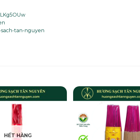
13LKg5OUw
en
g-sach-tan-nguyen
HẾT HÀNG