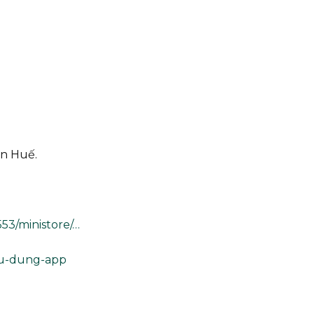
ên Huế.
53/ministore/…
su-dung-app