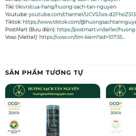
Tiki:
tiki.vn/cua-hang/huong-sach-tan-nguyen
Youtube:
youtube.com/channel/UCVSJws-d2FhoZ3
Tiktok:
https://www.tiktok.com/@huongsachtannguy
PostMart (Bưu điện):
https://postmart.vn/seller/huon
Voso (Viettel):
https://voso.vn/tim-kiem?sid=10735
…
SẢN PHẨM TƯƠNG TỰ