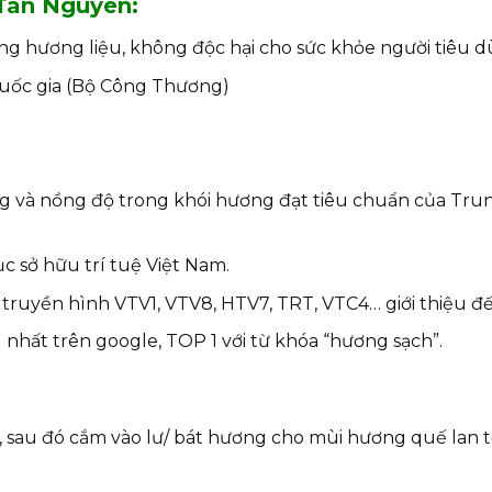
Tân Nguyên:
ng hương liệu, không độc hại cho sức khỏe người tiêu d
uốc gia (Bộ Công Thương)
g và nồng độ trong khói hương đạt tiêu chuẩn của Trun
 sở hữu trí tuệ Việt Nam.
ruyền hình VTV1, VTV8, HTV7, TRT, VTC4… giới thiệu đế
hất trên google, TOP 1 với từ khóa “hương sạch”.
sau đó cắm vào lư/ bát hương cho mùi hương quế lan t