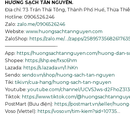
HƯƠNG SẠCH TÂN NGUYÊN.
Địa chỉ: 73 Trần Thái Tông, Thành Phố Huế, Thừa Thi
Hotline: 0906.526.246
Zalo:
zalo.me/0906526246
Website:
www.huongsachtannguyen.com
ZaloShop:
https://zalo.me/…/zapps/25895735682617635
———————————-
App:
https://huongsachtannguyen.com/huong-dan-
Shopee:
https://shp.ee/fxsc6hm
Lazada:
https://s.lazada.vn/l.hiKn
Sendo:
sendo.vn/shop/huong-sach-tan-nguyen
Tiki:
tiki.vn/cua-hang/huong-sach-tan-nguyen
Youtube:
youtube.com/channel/UCVSJws-d2FhoZ3
Tiktok:
https://www.tiktok.com/@huongsachtannguy
PostMart (Bưu điện):
https://postmart.vn/seller/huon
Voso (Viettel):
https://voso.vn/tim-kiem?sid=10735
…