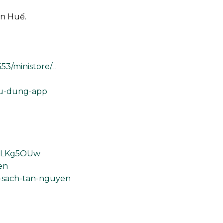
ên Huế.
53/ministore/…
su-dung-app
13LKg5OUw
en
g-sach-tan-nguyen