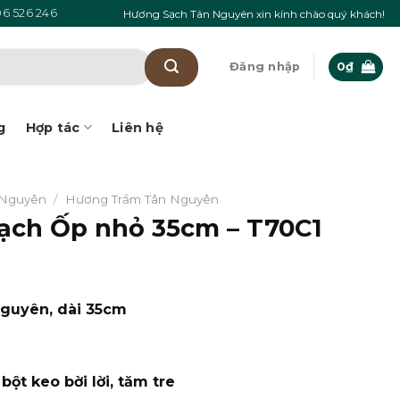
6 526 246
Hương Sạch Tân Nguyên xin kính chào quý khách!
Đăng nhập
0
₫
g
Hợp tác
Liên hệ
 Nguyên
/
Hương Trầm Tân Nguyên
ạch Ốp nhỏ 35cm – T70C1
guyên, dài 35cm
 bột keo bời lời, tăm tre