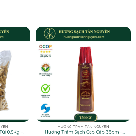
UYÊN
HƯƠNG TRẦM TÂN NGUYÊN
úi 0.5Kg –
Hương Trầm Sạch Cao Cấp 38cm –