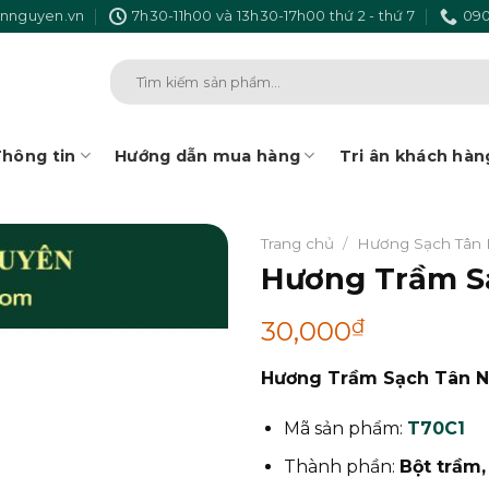
nnguyen.vn
7h30-11h00 và 13h30-17h00 thứ 2 - thứ 7
090
Tìm
kiếm:
hông tin
Hướng dẫn mua hàng
Tri ân khách hàn
Trang chủ
/
Hương Sạch Tân
Hương Trầm S
₫
30,000
Hương Trầm Sạch Tân N
Mã sản phẩm:
T70C1
Thành phần:
Bột trầm,