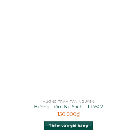
HƯƠNG TRẦM TÂN NGUYÊN
Hương Trầm Nụ Sạch – TT45C2
150,000
₫
Thêm vào giỏ hàng