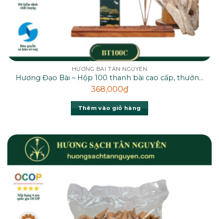
HƯƠNG BÀI TÂN NGUYÊN
Hương Đạo Bài – Hộp 100 thanh bài cao cấp, thưởng
thức mùi thơm từ rễ hương bài thiên nhiên
368,000
₫
Thêm vào giỏ hàng