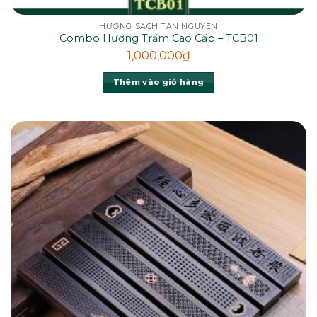
HƯƠNG SẠCH TÂN NGUYÊN
Combo Hương Trầm Cao Cấp – TCB01
1,000,000
₫
Thêm vào giỏ hàng