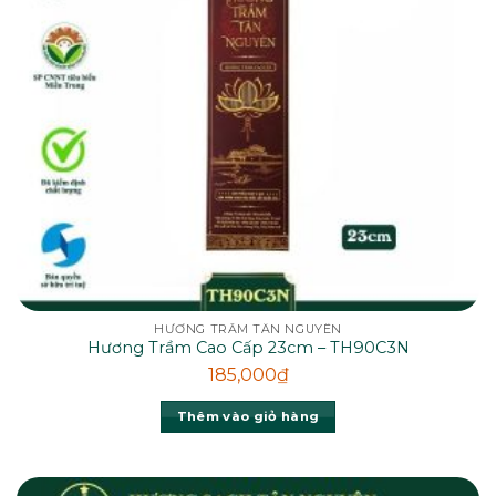
HƯƠNG TRẦM TÂN NGUYÊN
Hương Trầm Cao Cấp 23cm – TH90C3N
185,000
₫
Thêm vào giỏ hàng