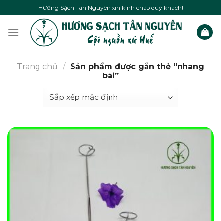
Skip
Hương Sạch Tân Nguyên xin kính chào quý khách!
to
content
Trang chủ
/
Sản phẩm được gắn thẻ “nhang
bài”