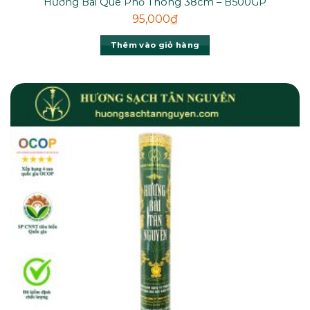
Hương Bài Que Phổ Thông 38cm – B500GP
95,000
₫
Thêm vào giỏ hàng