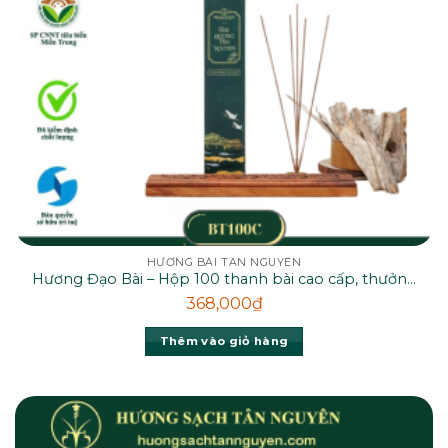
HƯƠNG BÀI TÂN NGUYÊN
Hương Đạo Bài – Hộp 100 thanh bài cao cấp, thưởng
thức mùi thơm từ rễ hương bài thiên nhiên
368,000
₫
Thêm vào giỏ hàng