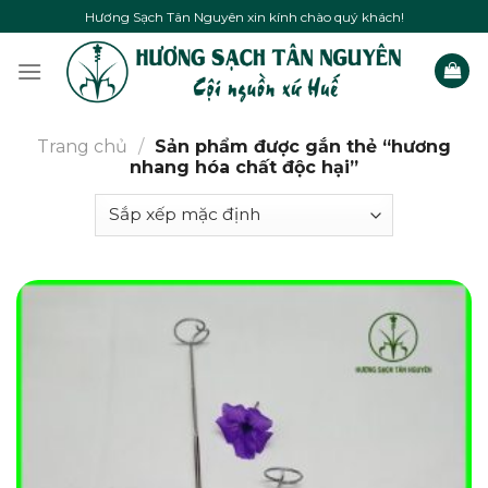
Skip
Hương Sạch Tân Nguyên xin kính chào quý khách!
to
content
Trang chủ
/
Sản phẩm được gắn thẻ “hương
nhang hóa chất độc hại”