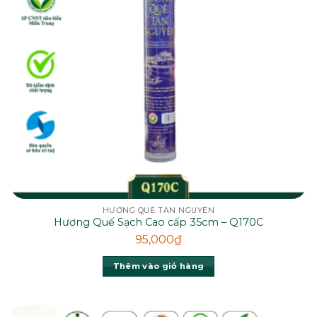
HƯƠNG QUẾ TÂN NGUYÊN
Hương Quế Sạch Cao cấp 35cm – Q170C
95,000
₫
Thêm vào giỏ hàng