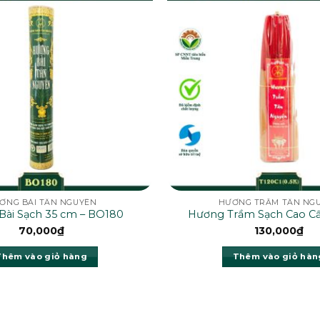
ƠNG BÀI TÂN NGUYÊN
HƯƠNG TRẦM TÂN NG
Bài Sạch 35 cm – BO180
Hương Trầm Sạch Cao C
T120C1(0.5K)
70,000
₫
130,000
₫
Thêm vào giỏ hàng
Thêm vào giỏ hàn