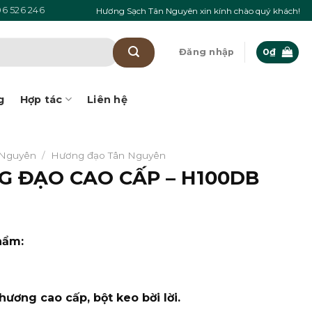
6 526 246
Hương Sạch Tân Nguyên xin kính chào quý khách!
Đăng nhập
0
₫
g
Hợp tác
Liên hệ
 Nguyên
/
Hương đạo Tân Nguyên
 ĐẠO CAO CẤP – H100DB
hẩm:
hương cao cấp, bột keo bời lời.