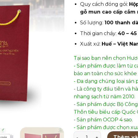
Quy cách đóng gói:
Hộp
gỗ mun cao cấp cắm 
Số lượng:
100 thanh d
Thời gian cháy:
40 – 45
Xuất xứ:
Huế – Việt N
Tại sao bạn nên chọn Hư
- Sản phẩm được làm từ c
bảo an toàn cho sức khỏe 
- Đa dạng chủng loại sản 
- Là công ty đầu tiên và 
nhang sạch từ năm 2010.
- Sản phẩm được Bộ Công
Thôn tiêu biểu cấp Quốc G
- Sản phẩm OCOP 4 sao.
- Sản phẩm được chọn xuấ
COMBO HƯƠNG ĐẠO CAO CẤ
Thêm và