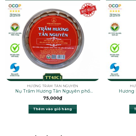
HƯƠNG TRẦM TÂN NGUYÊN
HƯ
Nụ Trầm Hương Tân Nguyên phổ
Hương 
thông – TT45C1
75,000
₫
Thêm vào giỏ hàng