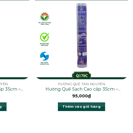
UYÊN
HƯƠNG QUẾ TÂN NGUYÊN
ấp 35cm –
Hương Quế Sạch Cao cấp 35cm –
Q170C
95,000
₫
g
Thêm vào giỏ hàng