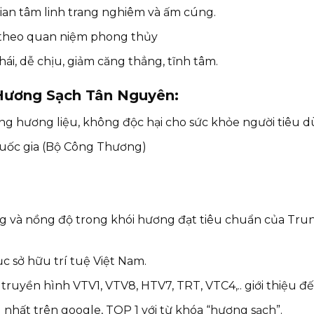
ian tâm linh trang nghiêm và ấm cúng.
ủ theo quan niệm phong thủy
i, dễ chịu, giảm căng thẳng, tĩnh tâm.
Hương Sạch Tân Nguyên:
ng hương liệu, không độc hại cho sức khỏe người tiêu d
uốc gia (Bộ Công Thương)
g và nồng độ trong khói hương đạt tiêu chuẩn của Trun
 sở hữu trí tuệ Việt Nam.
uyền hình VTV1, VTV8, HTV7, TRT, VTC4,.. giới thiệu đế
hất trên google, TOP 1 với từ khóa “hương sạch”.