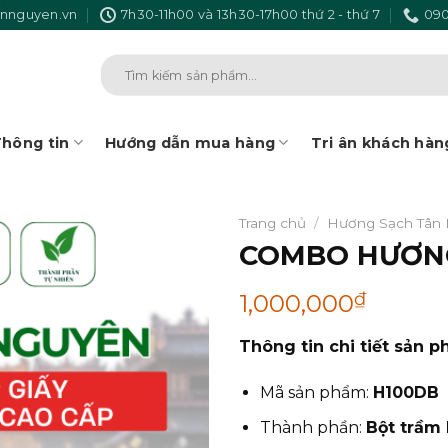
nnguyen.vn
7h30-11h00 và 13h30-17h00 thứ 2 - thứ 7
090
Tìm
kiếm:
hông tin
Hướng dẫn mua hàng
Tri ân khách hàn
Trang chủ
/
Hương Sạch Tân
COMBO HƯƠNG
₫
1,000,000
Thông tin chi tiết sản p
Mã sản phẩm:
H100DB
Thành phần:
Bột trầm 