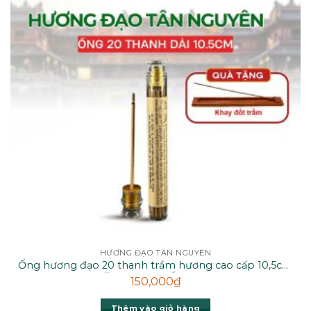
HƯƠNG ĐẠO TÂN NGUYÊN
Ống hương đạo 20 thanh trầm hương cao cấp 10,5cm
– TẶNG KHAY ĐỐT H20NK
150,000
₫
Thêm vào giỏ hàng