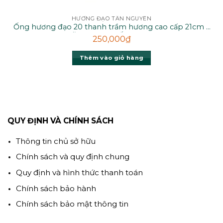
HƯƠNG ĐẠO TÂN NGUYÊN
Ống hương đạo 20 thanh trầm hương cao cấp 21cm –
TẶNG KHAY ĐỐT H20DK
250,000
₫
Thêm vào giỏ hàng
QUY ĐỊNH VÀ CHÍNH SÁCH
Thông tin chủ sở hữu
Chính sách và quy định chung
Quy định và hình thức thanh toán
Chính sách bảo hành
Chính sách bảo mật thông tin