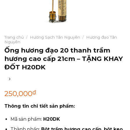
Trang chủ
/
Hương Sạch Tân Nguyên
/
Hương đạo Tân
Nguyên
Ống hương đạo 20 thanh trầm
hương cao cấp 21cm – TẶNG KHAY
ĐỐT H20DK
₫
250,000
Thông tin chi tiết sản phẩm:
Mã sản phẩm:
H20DK
Thành phần:
Bột trầm hương cao cấp, bột keo