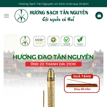
Skip
Hương Sạch Tân Nguyên xin kính chào quý khách!
to
content