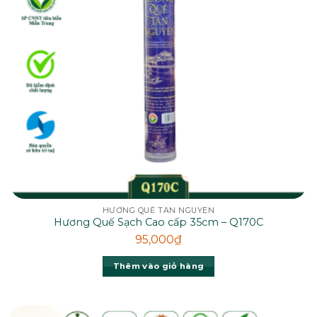
HƯƠNG QUẾ TÂN NGUYÊN
Hương Quế Sạch Cao cấp 35cm – Q170C
95,000
₫
Thêm vào giỏ hàng