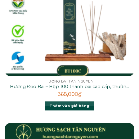
HƯƠNG BÀI TÂN NGUYÊN
Hương Đạo Bài – Hộp 100 thanh bài cao cấp, thưởng
thức mùi thơm từ rễ hương bài thiên nhiên
368,000
₫
Thêm vào giỏ hàng