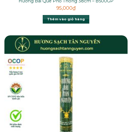
Hương Bài Que Phổ Thông 38cm – B500GP
95,000
₫
Thêm vào giỏ hàng