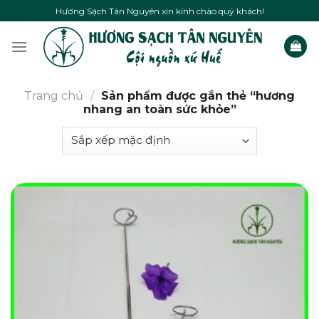
Skip
Hương Sạch Tân Nguyên xin kính chào quý khách!
to
content
Trang chủ
/
Sản phẩm được gắn thẻ “hương
nhang an toàn sức khỏe”