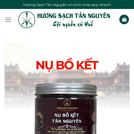
Skip
Hương Sạch Tân Nguyên xin kính chào quý khách!
to
content