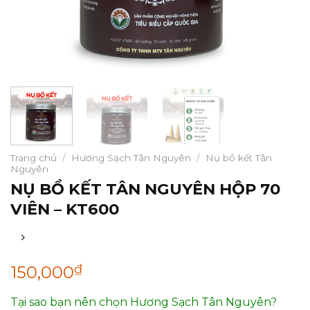
Trang chủ
/
Hương Sạch Tân Nguyên
/
Nụ bồ kết Tân
Nguyên
NỤ BỒ KẾT TÂN NGUYÊN HỘP 70
VIÊN – KT600
₫
150,000
Tại sao bạn nên chọn Hương Sạch Tân Nguyên?