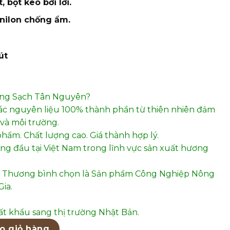
, bột keo bời lời.
 nilon chống ẩm.
út
ơng Sạch Tân Nguyên?
ác nguyên liệu 100% thành phần từ thiên nhiên đảm
và môi trường.
phẩm. Chất lượng cao. Giá thành hợp lý.
hàng đầu tại Việt Nam trong lĩnh vực sản xuất hương
 Thương bình chọn là Sản phẩm Công Nghiệp Nông
ia.
t khẩu sang thị trường Nhật Bản.
45(0.5K) số lượng
o giỏ hàng