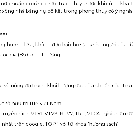
mới chuẩn bị cúng nhập trạch, hay trước khi cúng khai 
c xông nhà bằng nụ bồ kết trong phong thủy có ý nghĩa 
ên:
ng hương liệu, không độc hại cho sức khỏe người tiêu d
uốc gia (Bộ Công Thương)
g và nồng độ trong khói hương đạt tiêu chuẩn của Trun
 sở hữu trí tuệ Việt Nam.
ruyền hình VTV1, VTV8, HTV7, TRT, VTC4… giới thiệu đế
hất trên google, TOP 1 với từ khóa “hương sạch”.