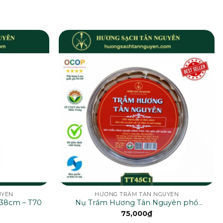
UYÊN
HƯƠNG TRẦM TÂN NGUYÊN
38cm – T70
Nụ Trầm Hương Tân Nguyên phổ
thông – TT45C1
75,000
₫