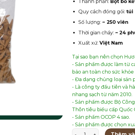
Thành phần:
Bột bồ kết
Quy cách đóng gói:
túi
Số lượng:
~ 250 viên
Thời gian cháy:
~
24 ph
Xuất xứ:
Việt Nam
Tại sao bạn nên chọn Hư
- Sản phẩm được làm từ c
bảo an toàn cho sức khỏe 
- Đa dạng chủng loại sản 
- Là công ty đầu tiên và 
nhang sạch từ năm 2010.
- Sản phẩm được Bộ Công
Thôn tiêu biểu cấp Quốc G
- Sản phẩm OCOP 4 sao.
- Sản phẩm được chọn xuấ
Nụ Bồ Kết Tân Nguyên – KT
Thêm và