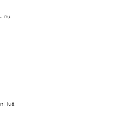
u nụ.
ên Huế.