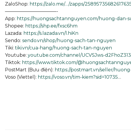
ZaloShop:
https://zalo.me/…/zapps/25895735682617635
———————————-
App:
https://huongsachtannguyen.com/huong-dan-
Shopee:
https://shp.ee/fxsc6hm
Lazada:
https://s.lazada.vn/l.hiKn
Sendo:
sendo.vn/shop/huong-sach-tan-nguyen
Tiki:
tiki.vn/cua-hang/huong-sach-tan-nguyen
Youtube:
youtube.com/channel/UCVSJws-d2FhoZ3
Tiktok:
https://www.tiktok.com/@huongsachtannguy
PostMart (Bưu điện):
https://postmart.vn/seller/huon
Voso (Viettel):
https://voso.vn/tim-kiem?sid=10735
…