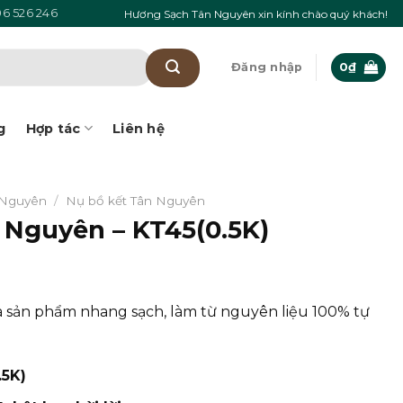
6 526 246
Hương Sạch Tân Nguyên xin kính chào quý khách!
Đăng nhập
0
₫
g
Hợp tác
Liên hệ
 Nguyên
/
Nụ bồ kết Tân Nguyên
 Nguyên – KT45(0.5K)
à sản phẩm nhang sạch, làm từ nguyên liệu 100% tự
.5K)