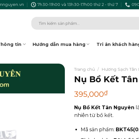
nnguyen.vn
7h30-11h00 và 13h30-17h00 thứ 2 - thứ 7
090
Tìm
kiếm:
hông tin
Hướng dẫn mua hàng
Tri ân khách hàn
Trang chủ
/
Hương Sạch Tân
Nụ Bồ Kết Tân
₫
395,000
Nụ Bồ Kết Tân Nguyên
l
nhiên từ bồ kết.
Mã sản phẩm:
BKT45(0