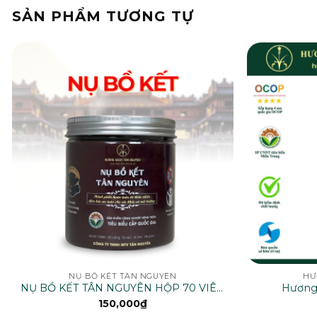
SẢN PHẨM TƯƠNG TỰ
NỤ BỒ KẾT TÂN NGUYÊN
HƯ
NỤ BỒ KẾT TÂN NGUYÊN HỘP 70 VIÊN
Hương 
– KT600
150,000
₫