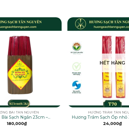
HẾT HÀNG
ƠNG BÀI TÂN NGUYÊN
HƯƠNG TRẦM TÂN NG
Bài Sạch Ngắn 23cm –
Hương Trầm Sạch Ốp nhỏ 
B23cm(0.5K)
180,000
₫
24,000
₫