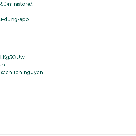
53/ministore/…
su-dung-app
13LKg5OUw
en
g-sach-tan-nguyen