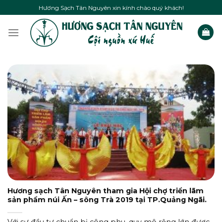
Skip
Hương Sạch Tân Nguyên xin kính chào quý khách!
to
content
Hương sạch Tân Nguyên tham gia Hội chợ triển lãm
sản phẩm núi Ấn – sông Trà 2019 tại TP.Quảng Ngãi.
Với sự đầu tư chuẩn bị công phu, quy mô rộng lớn được