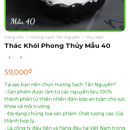
Trang chủ
/
Hương Sạch Tân Nguyên
/
Phụ kiện
Thác Khói Phong Thủy Mẫu 40
₫
59,000
Tại sao bạn nên chọn Hương Sạch Tân Nguyên?
- Sản phẩm được làm từ các nguyên liệu 100%
thành phần từ thiên nhiên đảm bảo an toàn cho sức
khỏe và môi trường.
- Đa dạng chủng loại sản phẩm. Chất lượng cao. Giá
thành hợp lý.
- Là công ty đầu tiên và hàng đầu tại Việt Nam trong