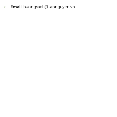
Email
: huongsach@tannguyen.vn