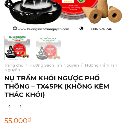
Trang chủ
/
Hương Sạch Tân Nguyên
/
Hương Trầm Tân
Nguyên
NỤ TRẦM KHÓI NGƯỢC PHỔ
THÔNG – TX45PK (KHÔNG KÈM
THÁC KHÓI)
₫
55,000