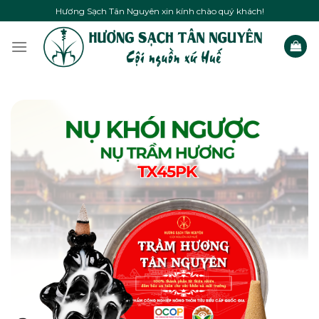
Skip
Hương Sạch Tân Nguyên xin kính chào quý khách!
to
content