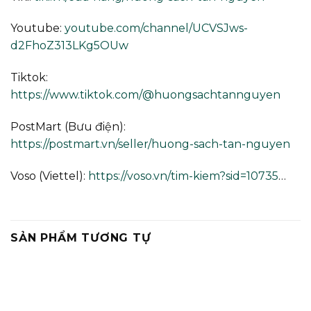
Youtube:
youtube.com/channel/UCVSJws-
d2FhoZ313LKg5OUw
Tiktok:
https://www.tiktok.com/@huongsachtannguyen
PostMart (Bưu điện):
https://postmart.vn/seller/huong-sach-tan-nguyen
Voso (Viettel):
https://voso.vn/tim-kiem?sid=10735
…
SẢN PHẨM TƯƠNG TỰ