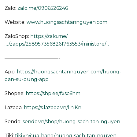
Zalo:
zalo.me/0906526246
Website:
www.huongsachtannguyen.com
ZaloShop:
https://zalo.me/
…/zapps/2589573568261763553/ministore/…
———————————-
App:
https://huongsachtannguyen.com/huong-
dan-su-dung-app
Shopee:
https://shp.ee/fxsc6hm
Lazada:
https://s.lazada.vn/l.hiKn
Sendo:
sendo.vn/shop/huong-sach-tan-nguyen
Tiki:
tiki.vn/cua-hang/huong-sach-tan-nguyen