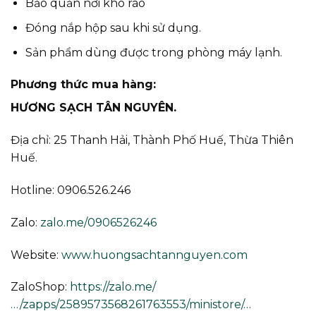
Bảo quản nơi khô ráo
Đóng nắp hộp sau khi sử dụng.
Sản phẩm dùng được trong phòng máy lạnh.
Phương thức mua hàng:
HƯƠNG SẠCH TÂN NGUYÊN.
Địa chỉ: 25 Thanh Hải, Thành Phố Huế, Thừa Thiên
Huế.
Hotline: 0906.526.246
Zalo:
zalo.me/0906526246
Website:
www.huongsachtannguyen.com
ZaloShop:
https://zalo.me/
…/zapps/2589573568261763553/ministore/…