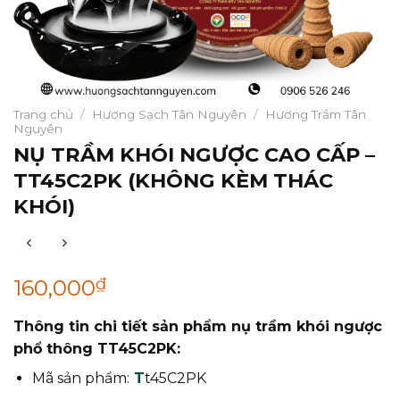
Trang chủ
/
Hương Sạch Tân Nguyên
/
Hương Trầm Tân
Nguyên
NỤ TRẦM KHÓI NGƯỢC CAO CẤP –
TT45C2PK (KHÔNG KÈM THÁC
KHÓI)
₫
160,000
Thông tin chi tiết sản phẩm nụ trầm khói ngược
phổ thông TT45C2PK:
Mã sản phẩm:
T
t45C2PK