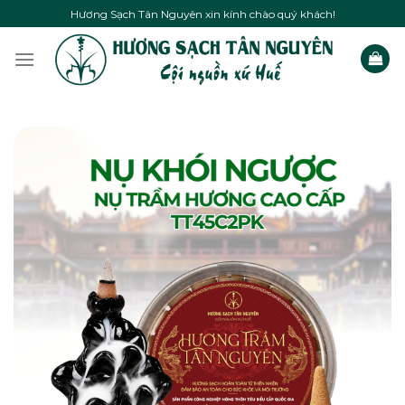
Skip
Hương Sạch Tân Nguyên xin kính chào quý khách!
to
content