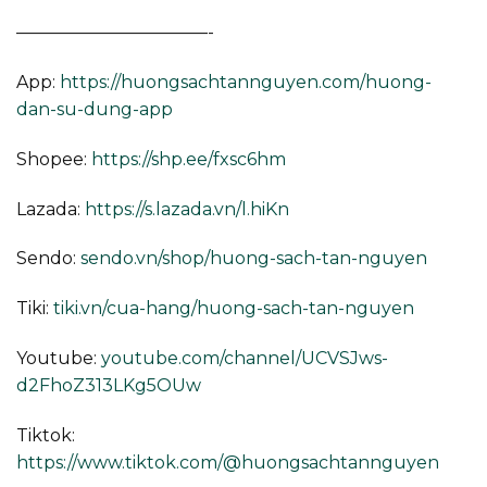
———————————-
App:
https://huongsachtannguyen.com/huong-
dan-su-dung-app
Shopee:
https://shp.ee/fxsc6hm
Lazada:
https://s.lazada.vn/l.hiKn
Sendo:
sendo.vn/shop/huong-sach-tan-nguyen
Tiki:
tiki.vn/cua-hang/huong-sach-tan-nguyen
Youtube:
youtube.com/channel/UCVSJws-
d2FhoZ313LKg5OUw
Tiktok:
https://www.tiktok.com/@huongsachtannguyen