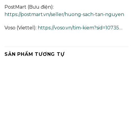
PostMart (Bưu điện):
https://postmart.vn/seller/huong-sach-tan-nguyen
Voso (Viettel):
https://voso.vn/tim-kiem?sid=10735
…
SẢN PHẨM TƯƠNG TỰ