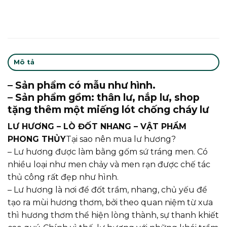
Mô tả
– Sản phẩm có mẫu như hình.
– Sản phẩm gồm: thân lư, nắp lư, shop
tặng thêm một miếng lót chống cháy lư
LƯ HƯƠNG – LÒ ĐỐT NHANG – VẬT PHẨM
PHONG THỦY
Tại sao nên mua lư hương?
– Lư hương được làm bằng gốm sứ tráng men. Có
nhiều loại như men chảy và men rạn được chế tác
thủ công rất đẹp như hình.
– Lư hương là nơi để đốt trầm, nhang, chủ yếu để
tạo ra mùi hương thơm, bởi theo quan niệm từ xưa
thì hương thơm thể hiện lòng thành, sự thanh khiết