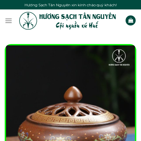
Skip
Hương Sạch Tân Nguyên xin kính chào quý khách!
to
content