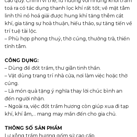
cao quý. Chính vì thế, lư hương với những khói trầm
toả ra có tác dụng thanh lọc khí rất tốt; về mặt tâm
linh thì nó hoá giải được hung khí tăng thêm cát
khí, gia tăng sự hoà thuận, hiếu thảo, sự tăng tiến về
trí tuệ tài lộc.
– Phù hợp phong thuỷ, thờ cúng, thưởng trà, thiền
tĩnh tâm.
CÔNG DỤNG:
– Dùng để đốt trầm, thư giãn tinh thần.
– Vật dùng trang trí nhà cửa, nơi làm việc hoặc thờ
cúng.
– Là món quà tặng ý nghĩa thay lời chúc bình an
đến người nhận.
– Ngoài ra, việc đốt trầm hương còn giúp xua đi tạp
khí, khí âm,… mang may mắn đến cho gia chủ.
THÔNG SỐ SẢN PHẨM
Lư xông trầm hương gốm sứ cao cấp.