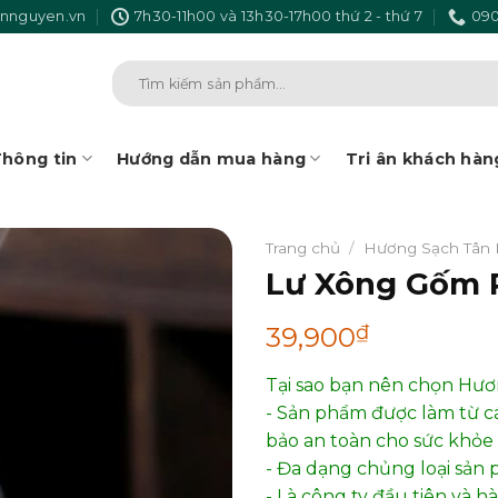
nnguyen.vn
7h30-11h00 và 13h30-17h00 thứ 2 - thứ 7
090
Tìm
kiếm:
hông tin
Hướng dẫn mua hàng
Tri ân khách hàn
Trang chủ
/
Hương Sạch Tân
Lư Xông Gốm 
₫
39,900
Tại sao bạn nên chọn Hư
- Sản phẩm được làm từ c
bảo an toàn cho sức khỏe 
- Đa dạng chủng loại sản 
- Là công ty đầu tiên và 