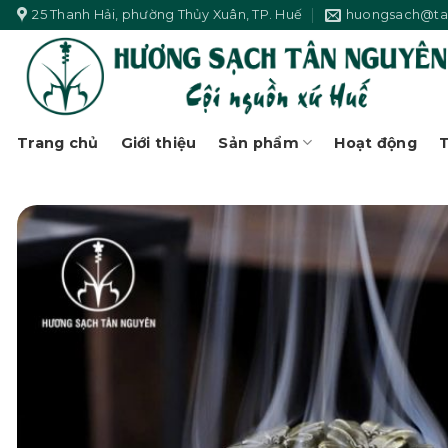
Skip
25 Thanh Hải, phường Thủy Xuân, TP. Huế
huongsach@ta
to
content
Trang chủ
Giới thiệu
Sản phẩm
Hoạt động
T