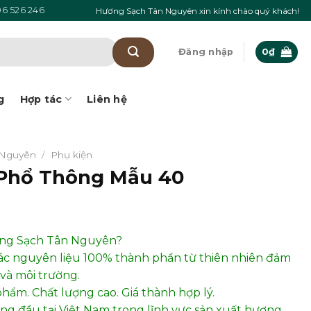
6 526 246
Hương Sạch Tân Nguyên xin kính chào quý khách!
Đăng nhập
0
₫
g
Hợp tác
Liên hệ
 Nguyên
/
Phụ kiện
Phổ Thông Mẫu 40
ơng Sạch Tân Nguyên?
ác nguyên liệu 100% thành phần từ thiên nhiên đảm
và môi trường.
phẩm. Chất lượng cao. Giá thành hợp lý.
hàng đầu tại Việt Nam trong lĩnh vực sản xuất hương