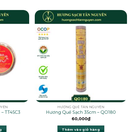
UYÊN
HƯƠNG QUẾ TÂN NGUYÊN
 – TT45C3
Hương Quế Sạch 35cm – QO180
60,000
₫
g
Thêm vào giỏ hàng