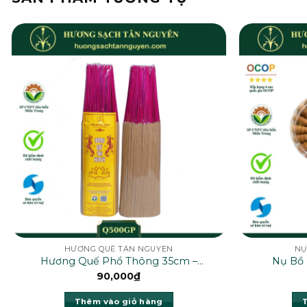
HƯƠNG QUẾ TÂN NGUYÊN
NỤ
Hương Quế Phổ Thông 35cm –
Nụ Bồ 
Q500GP
90,000
₫
Thêm vào giỏ hàng