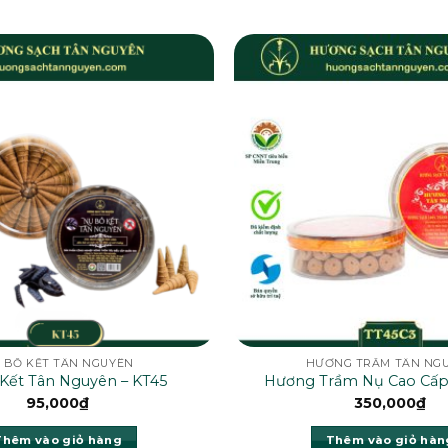
 BỒ KẾT TÂN NGUYÊN
HƯƠNG TRẦM TÂN NG
Kết Tân Nguyên – KT45
Hương Trầm Nụ Cao Cấp
95,000
₫
350,000
₫
Thêm vào giỏ hàng
Thêm vào giỏ hàn