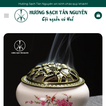
Skip
Hương Sạch Tân Nguyên xin kính chào quý khách!
to
content