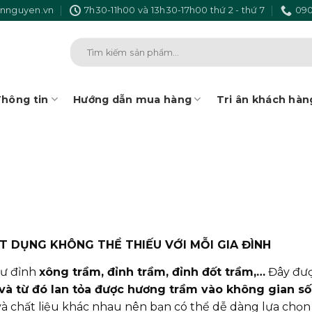
nnguyen.vn
7h30-11h00 và 13h30-17h00 thứ 2 - thứ 7
090
Tìm
kiếm:
hông tin
Hướng dẫn mua hàng
Tri ân khách hàn
T DỤNG KHÔNG THỂ THIẾU VỚI MỖI GIA ĐÌNH
hư đỉnh
xông trầm, đỉnh trầm, đỉnh đốt trầm,…
Đây được
và từ đó lan tỏa được hương trầm vào không gian s
và chất liệu khác nhau nên bạn có thể dễ dàng lựa chọn