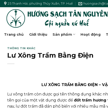
Skip
25 Thanh Hải, phường Thủy Xuân, TP. Huế
huongsach@ta
to
content
Trang chủ
Giới thiệu
Sản phẩm
Hoạt động
T
THÔNG TIN KHÁC
Lư Xông Trầm Bằng Điện
LƯ XÔNG TRẦM BẰNG ĐIỆN – VẬ
Lư xông trầm còn được gọi tên thông dụng khác n
tên gọi của một vật dụng được để
đốt trầm hương 
nay, lư đốt trầm đã dần phổ biến với nhiều mẫu mã 