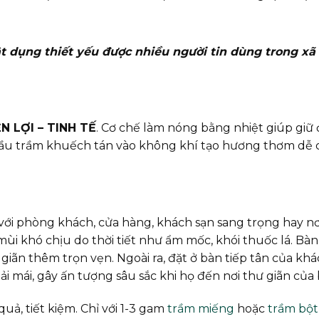
 dụng thiết yếu được nhiều người tin dùng trong xã 
N LỢI – TINH TẾ
. Cơ chế làm nóng bằng nhiệt giúp giữ
dầu trầm khuếch tán vào không khí tạo hương thơm dễ 
với phòng khách, cửa hàng, khách sạn sang trọng hay nơi
ùi khó chịu do thời tiết như ẩm mốc, khói thuốc lá. Bàn 
iãn thêm trọn vẹn. Ngoài ra, đặt ở bàn tiếp tân của khá
 mái, gây ấn tượng sâu sắc khi họ đến nơi thư giãn của 
ả, tiết kiệm. Chỉ với 1-3 gam
trầm miếng
hoặc
trầm bột