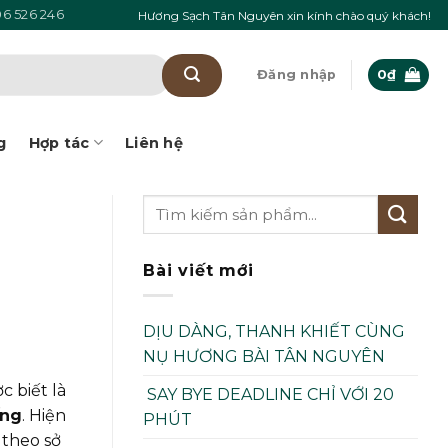
6 526 246
Hương Sạch Tân Nguyên xin kính chào quý khách!
Đăng nhập
0
₫
g
Hợp tác
Liên hệ
Bài viết mới
DỊU DÀNG, THANH KHIẾT CÙNG
NỤ HƯƠNG BÀI TÂN NGUYÊN
 biết là
SAY BYE DEADLINE CHỈ VỚI 20
ống
. Hiện
PHÚT
 theo sở