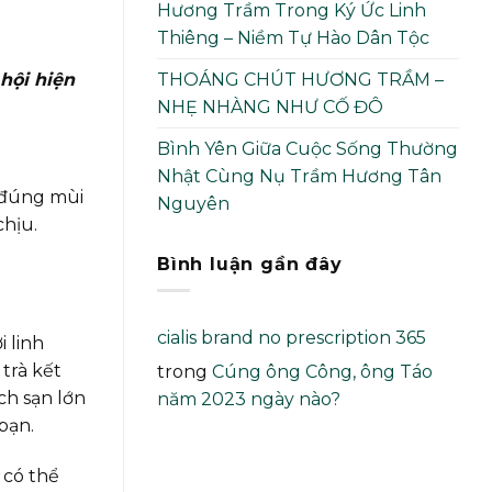
Hương Trầm Trong Ký Ức Linh
Thiêng – Niềm Tự Hào Dân Tộc
THOÁNG CHÚT HƯƠNG TRẦM –
hội hiện
NHẸ NHÀNG NHƯ CỐ ĐÔ
Bình Yên Giữa Cuộc Sống Thường
Nhật Cùng Nụ Trầm Hương Tân
 đúng mùi
Nguyên
chịu.
Bình luận gần đây
cialis brand no prescription 365
 linh
trà kết
trong
Cúng ông Công, ông Táo
ch sạn lớn
năm 2023 ngày nào?
bạn.
có thể