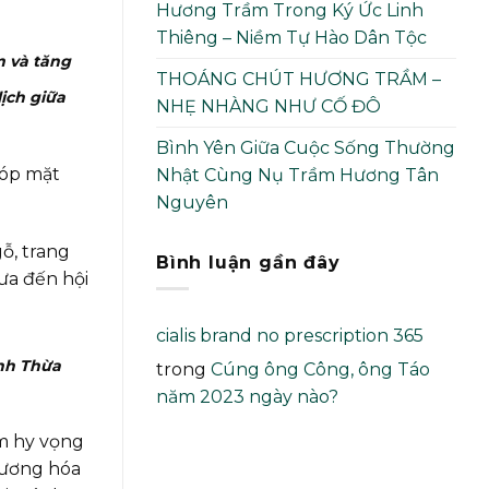
Hương Trầm Trong Ký Ức Linh
Thiêng – Niềm Tự Hào Dân Tộc
m và tăng
THOÁNG CHÚT HƯƠNG TRẦM –
ịch giữa
NHẸ NHÀNG NHƯ CỐ ĐÔ
Bình Yên Giữa Cuộc Sống Thường
góp mặt
Nhật Cùng Nụ Trầm Hương Tân
Nguyên
ỗ, trang
Bình luận gần đây
ưa đến hội
cialis brand no prescription 365
ỉnh Thừa
trong
Cúng ông Công, ông Táo
năm 2023 ngày nào?
m hy vọng
hương hóa