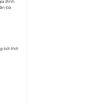
ia đình.
dân Đà
 bởi thời