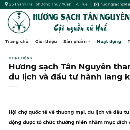
Skip
25 Thanh Hải, phường Thủy Xuân, TP. Huế
huongsach@ta
to
content
Trang chủ
Giới thiệu
Sản phẩm
Hoạt động
T
HOẠT ĐỘNG
Hương sạch Tân Nguyên tham 
du lịch và đầu tư hành lang 
Hội chợ quốc tế về thương mại, du lịch và đầu t
động được tổ chức thường niên nhằm mục đích c