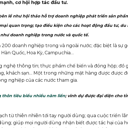
mạnh, cơ hội hợp tác đầu tư.
bên lề như hội thảo hỗ trợ doanh nghiệp phát triển sản phẩ
ại quan trọng; tạo điều kiện cho các hoạt động đầu tư, du l
 như doanh nghiệp trong nước và quốc tế.
 200 doanh nghiệp trong và ngoài nước; đặc biệt là sự 
a, Hàn Quốc, Hoa Kỳ, Campuchia…
ng nghệ thông tin; thực phẩm chế biến và đóng hộp; đồ g
 hàng, khách sạn… Một trong những mặt hàng được được đ
nông nghiệp của các nước tham gia.
thôn tiêu biểu nhiều năm liền
; vinh dự được đại diện cho t
từ thiên nhiên tới tay người dùng; qua cuộc triển lã
 dùng; giúp mọi người dùng nhận biết được tác hại của 