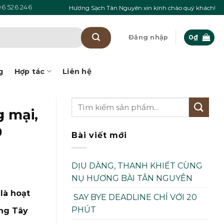
6 526 246
Hương Sạch Tân Nguyên xin kính chào quý khách!
Đăng nhập
0
₫
g
Hợp tác
Liên hệ
 mại,
9
Bài viết mới
DỊU DÀNG, THANH KHIẾT CÙNG
NỤ HƯƠNG BÀI TÂN NGUYÊN
là hoạt
SAY BYE DEADLINE CHỈ VỚI 20
PHÚT
ông Tây