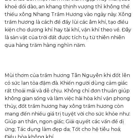
khoẻ dồi dào, an khang thịnh vượng thì không thể
thiếu xông Nhang Trầm Hương vào ngày này. Xông
trầm hương là cách để đẩy lùi các âm khí, tạo điều
kiện cho dương khí hay tài khí, vận khí theo về. Đây
là sản vật của trời đất được tích tụ từ thiên nhiên
qua hàng trăm hàng nghìn năm.
Mùi thơm của trầm hương Tân Nguyên khi đốt lên
có sức lan tỏa đậm đà. Khiến người dùng cảm giác
rất thoải mái và dễ chịu. Không chỉ đơn thuần giúp
không gian sống và làm việc hài hòa khí vận phong
thủy, đốt trầm hương hay xông trầm hương còn
mang đến nhiều giá trị tuyệt vời cho sức khỏe như:
Giúp an thần, ngon giấc; Giải quyết các vấn đề dị
ứng; Tác dụng làm đẹp da; Tốt cho hệ tiêu hoá;
Điều hòa không khí…