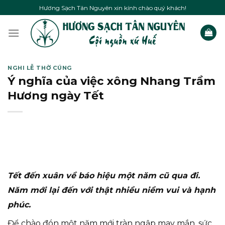
Skip
Hương Sạch Tân Nguyên xin kính chào quý khách!
to
content
NGHI LỄ THỜ CÚNG
Ý nghĩa của việc xông Nhang Trầm
Hương ngày Tết
Tết đến xuân về báo hiệu một năm cũ qua đi.
Năm mới lại đến với thật nhiều niềm vui và hạnh
phúc.
Để chào đón một năm mới tràn ngập may mắn, sức