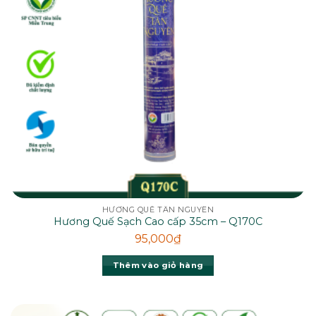
HƯƠNG QUẾ TÂN NGUYÊN
Hương Quế Sạch Cao cấp 35cm – Q170C
95,000
₫
Thêm vào giỏ hàng