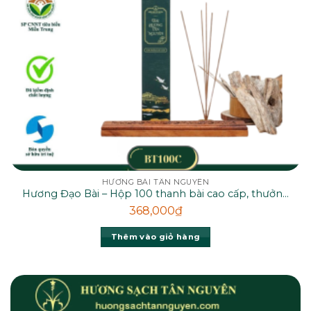
HƯƠNG BÀI TÂN NGUYÊN
Hương Đạo Bài – Hộp 100 thanh bài cao cấp, thưởng
thức mùi thơm từ rễ hương bài thiên nhiên
368,000
₫
Thêm vào giỏ hàng