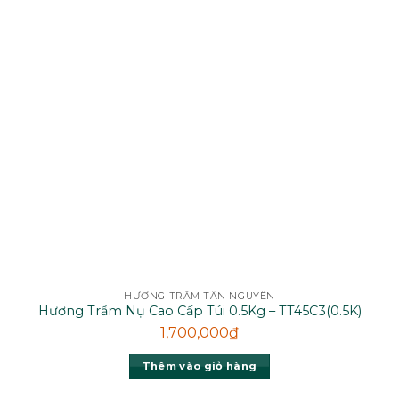
HƯƠNG TRẦM TÂN NGUYÊN
Hương Trầm Nụ Cao Cấp Túi 0.5Kg – TT45C3(0.5K)
1,700,000
₫
Thêm vào giỏ hàng