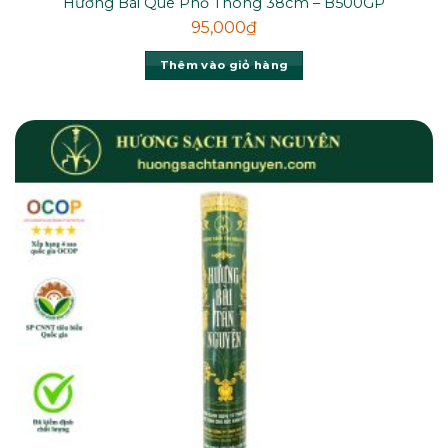
Hương Bài Que Phổ Thông 38cm – B500GP
95,000
₫
Thêm vào giỏ hàng