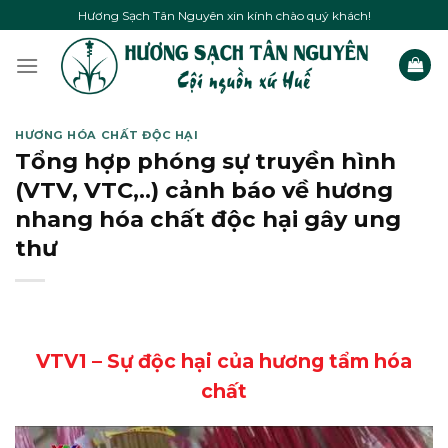
Skip
Hương Sạch Tân Nguyên xin kính chào quý khách!
to
content
HƯƠNG HÓA CHẤT ĐỘC HẠI
Tổng hợp phóng sự truyền hình
(VTV, VTC,..) cảnh báo về hương
nhang hóa chất độc hại gây ung
thư
VTV1 – Sự độc hại của hương tẩm hóa
chất