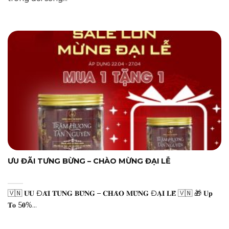
ƯU ĐÃI TƯNG BỪNG – CHÀO MỪNG ĐẠI LỄ
🇻🇳 𝐔̛𝐔 Đ𝐀̃𝐈 𝐓𝐔̛𝐍𝐆 𝐁𝐔̛̀𝐍𝐆 – 𝐂𝐇𝐀̀𝐎 𝐌𝐔̛̀𝐍𝐆 Đ𝐀̣𝐈 𝐋𝐄̂̃ 🇻🇳 🎁 𝐔𝐩
𝐓𝐨 5𝟎%...