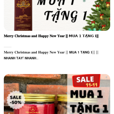
𝐌𝐞𝐫𝐫𝐲 𝐂𝐡𝐫𝐢𝐬𝐭𝐦𝐚𝐬 𝐚𝐧𝐝 𝐇𝐚𝐩𝐩𝐲 𝐍𝐞𝐰 𝐘𝐞𝐚𝐫 || 𝗠𝗨𝗔 𝟭 𝗧𝗔̣̆𝗡𝗚 𝟏||
𝐌𝐞𝐫𝐫𝐲 𝐂𝐡𝐫𝐢𝐬𝐭𝐦𝐚𝐬 𝐚𝐧𝐝 𝐇𝐚𝐩𝐩𝐲 𝐍𝐞𝐰 𝐘𝐞𝐚𝐫 || 𝗠𝗨𝗔 𝟭 𝗧𝗔̣̆𝗡𝗚 𝟏|| ||
𝗡𝗛𝗔𝗡𝗛 𝗧𝗔𝗬! 𝗡𝗛𝗔𝗡𝗛...