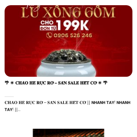
🌴 ☀ 𝐂𝐇𝐀̀𝐎 𝐇𝐄̀ 𝐑𝐔̛̣𝐂 𝐑𝐎̛̃ – 𝐒𝐀̆𝐍 𝐒𝐀𝐋𝐄 𝐇𝐄̂́𝐓 𝐂𝐎̛̃ ☀ 🌴
𝐂𝐇𝐀̀𝐎 𝐇𝐄̀ 𝐑𝐔̛̣𝐂 𝐑𝐎̛̃ – 𝐒𝐀̆𝐍 𝐒𝐀𝐋𝐄 𝐇𝐄̂́𝐓 𝐂𝐎̛̃ || 𝗡𝗛𝗔𝗡𝗛 𝗧𝗔𝗬! 𝗡𝗛𝗔𝗡𝗛
𝗧𝗔𝗬! ||...