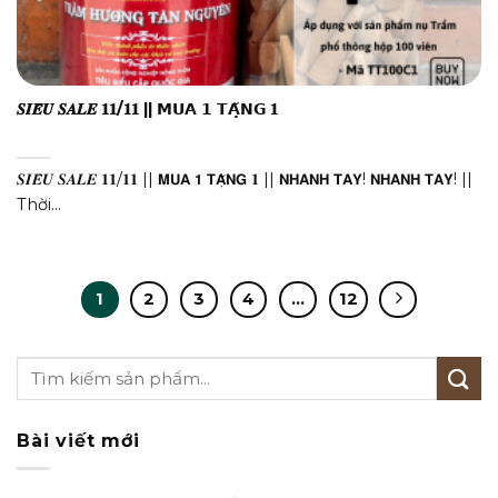
𝑺𝑰𝑬̂𝑼 𝑺𝑨𝑳𝑬 𝟏𝟏/𝟏𝟏 || 𝗠𝗨𝗔 𝟭 𝗧𝗔̣̆𝗡𝗚 𝟏
𝑺𝑰𝑬̂𝑼 𝑺𝑨𝑳𝑬 𝟏𝟏/𝟏𝟏 || 𝗠𝗨𝗔 𝟭 𝗧𝗔̣̆𝗡𝗚 𝟏 || 𝗡𝗛𝗔𝗡𝗛 𝗧𝗔𝗬! 𝗡𝗛𝗔𝗡𝗛 𝗧𝗔𝗬! ||
Thời...
1
2
3
4
…
12
Bài viết mới