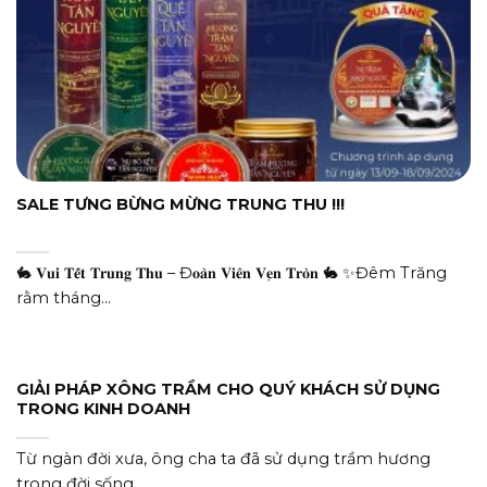
SALE TƯNG BỪNG MỪNG TRUNG THU !!!
🐇 𝐕𝐮𝐢 𝐓𝐞̂́𝐭 𝐓𝐫𝐮𝐧𝐠 𝐓𝐡𝐮 – Đ𝐨𝐚̀𝐧 𝐕𝐢𝐞̂𝐧 𝐕𝐞̣𝐧 𝐓𝐫𝐨̀𝐧 🐇 ✨Đêm Trăng
rằm tháng...
GIẢI PHÁP XÔNG TRẦM CHO QUÝ KHÁCH SỬ DỤNG
TRONG KINH DOANH
Từ ngàn đời xưa, ông cha ta đã sử dụng trầm hương
trong đời sống...