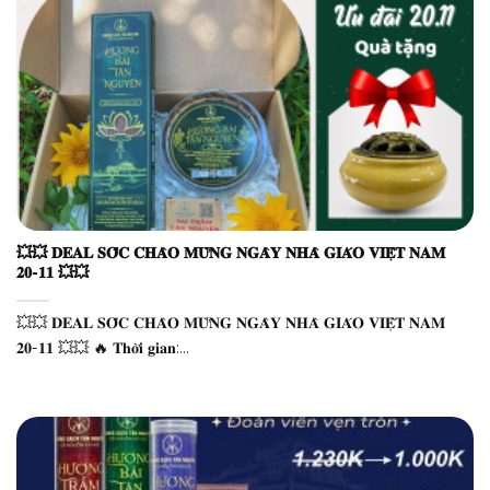
💥💥 𝐃𝐄𝐀𝐋 𝐒𝐎̂́𝐂 𝐂𝐇𝐀̀𝐎 𝐌𝐔̛̀𝐍𝐆 𝐍𝐆𝐀̀𝐘 𝐍𝐇𝐀̀ 𝐆𝐈𝐀́𝐎 𝐕𝐈𝐄̣̂𝐓 𝐍𝐀𝐌
𝟐𝟎-𝟏𝟏 💥💥
💥💥 𝐃𝐄𝐀𝐋 𝐒𝐎̂́𝐂 𝐂𝐇𝐀̀𝐎 𝐌𝐔̛̀𝐍𝐆 𝐍𝐆𝐀̀𝐘 𝐍𝐇𝐀̀ 𝐆𝐈𝐀́𝐎 𝐕𝐈𝐄̣̂𝐓 𝐍𝐀𝐌
𝟐𝟎-𝟏𝟏 💥💥 🔥 𝐓𝐡𝐨̛̀𝐢 𝐠𝐢𝐚𝐧:...