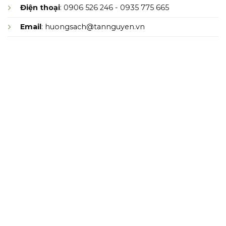
Điện thoại
: 0906 526 246 - 0935 775 665
Email
: huongsach@tannguyen.vn