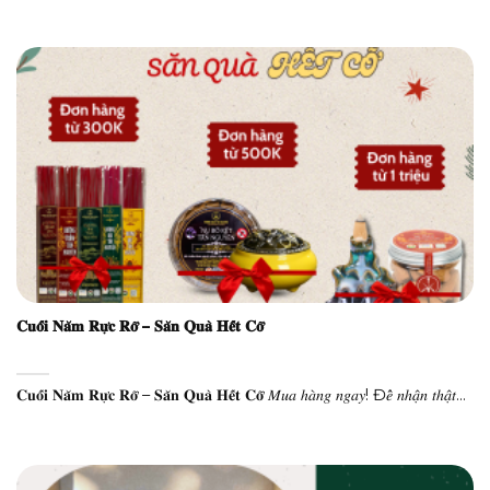
𝐂𝐮𝐨̂́𝐢 𝐍𝐚̆𝐦 𝐑𝐮̛̣𝐜 𝐑𝐨̛̃ – 𝐒𝐚̆𝐧 𝐐𝐮𝐚̀ 𝐇𝐞̂́𝐭 𝐂𝐨̛̃
𝐂𝐮𝐨̂́𝐢 𝐍𝐚̆𝐦 𝐑𝐮̛̣𝐜 𝐑𝐨̛̃ – 𝐒𝐚̆𝐧 𝐐𝐮𝐚̀ 𝐇𝐞̂́𝐭 𝐂𝐨̛̃ 𝑀𝑢𝑎 ℎ𝑎̀𝑛𝑔 𝑛𝑔𝑎𝑦! Đ𝑒̂̉ 𝑛ℎ𝑎̣̂𝑛 𝑡ℎ𝑎̣̂𝑡...