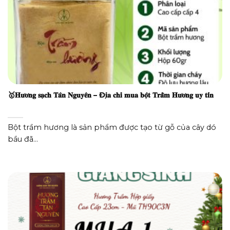
🥇𝐇𝐮̛𝐨̛𝐧𝐠 𝐬𝐚̣𝐜𝐡 𝐓𝐚̂𝐧 𝐍𝐠𝐮𝐲𝐞̂𝐧 – Đ𝐢̣𝐚 𝐜𝐡𝐢̉ 𝐦𝐮𝐚 𝐛𝐨̣̂𝐭 𝐓𝐫𝐚̂̀𝐦 𝐇𝐮̛𝐨̛𝐧𝐠 𝐮𝐲 𝐭𝐢́𝐧
Bột trầm hương là sản phẩm được tạo từ gỗ của cây dó
bầu đã...