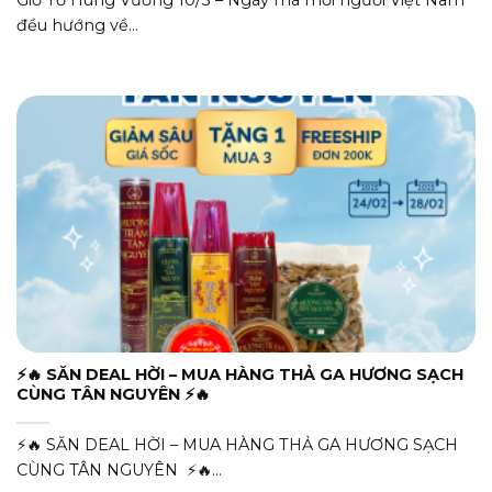
đều hướng về...
⚡🔥 SĂN DEAL HỜI – MUA HÀNG THẢ GA HƯƠNG SẠCH
CÙNG TÂN NGUYÊN ⚡🔥
⚡🔥 SĂN DEAL HỜI – MUA HÀNG THẢ GA HƯƠNG SẠCH
CÙNG TÂN NGUYÊN ⚡🔥...