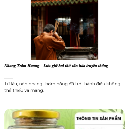
𝑵𝒉𝒂𝒏𝒈 𝑻𝒓𝒂̂̀𝒎 𝑯𝒖̛𝒐̛𝒏𝒈 – 𝑳𝒖̛𝒖 𝒈𝒊𝒖̛̃ 𝒉𝒐̛𝒊 𝒕𝒉𝒐̛̉ 𝒗𝒂̆𝒏 𝒉𝒐́𝒂 𝒕𝒓𝒖𝒚𝒆̂̀𝒏 𝒕𝒉𝒐̂́𝒏𝒈
Từ lâu, nén nhang thơm nồng đã trở thành điều không
thể thiếu và mang...