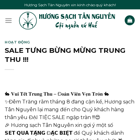
Skip
Hương Sạch Tân Nguyên xin kính chào quý khách!
to
content
HOẠT ĐỘNG
SALE TƯNG BỪNG MỪNG TRUNG
THU !!!
🐇 𝐕𝐮𝐢 𝐓𝐞̂́𝐭 𝐓𝐫𝐮𝐧𝐠 𝐓𝐡𝐮 – Đ𝐨𝐚̀𝐧 𝐕𝐢𝐞̂𝐧 𝐕𝐞̣𝐧 𝐓𝐫𝐨̀𝐧 🐇
✨Đêm Trăng rằm tháng 8 đang cận kề, Hương sạch
Tân Nguyên lại mang đến cho Quý khách hàng
thân yêu ĐẠI TIỆC SALE ngập tràn !!!😍
🎉 Hương sạch Tân Nguyên xin gợi ý một số
𝗦𝗘𝗧 𝗤𝗨𝗔̀ 𝗧𝗔̣̆𝗡𝗚 Đ𝗔̣̆𝗖 𝗕𝗜𝗘̣̂𝗧 để Quý khách dành