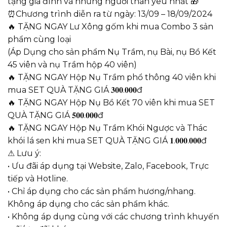
tặng gia đình và những người thân yêu nhất 🎁
⏰Chương trình diễn ra từ ngày: 13/09 – 18/09/2024
🔥 TẶNG NGAY Lư Xông gốm khi mua Combo 3 sản
phẩm cùng loại
(Áp Dụng cho sản phẩm Nụ Trầm, nụ Bài, nụ Bồ Kết
45 viên và nụ Trầm hộp 40 viên)
🔥 TẶNG NGAY Hộp Nụ Trầm phổ thông 40 viên khi
mua SET QUÀ TẶNG GIÁ 𝟑𝟎𝟎.𝟎𝟎𝟎đ
🔥 TẶNG NGAY Hộp Nụ Bồ Kết 70 viên khi mua SET
QUÀ TẶNG GIÁ 𝟓𝟎𝟎.𝟎𝟎𝟎đ
🔥 TẶNG NGAY Hộp Nụ Trầm Khói Ngược và Thác
khói lá sen khi mua SET QUÀ TẶNG GIÁ 𝟏.𝟎𝟎𝟎.𝟎𝟎𝟎đ
⚠ Lưu ý:
• Ưu đãi áp dụng tại Website, Zalo, Facebook, Trực
tiếp và Hotline.
• Chỉ áp dụng cho các sản phẩm hương/nhang.
Không áp dụng cho các sản phẩm khác.
• Không áp dụng cùng với các chương trình khuyến