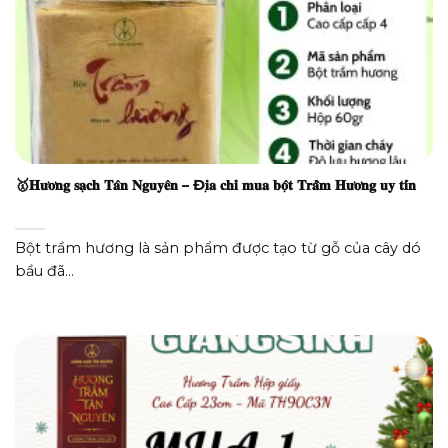
🥇𝐇𝐮̛𝐨̛𝐧𝐠 𝐬𝐚̣𝐜𝐡 𝐓𝐚̂𝐧 𝐍𝐠𝐮𝐲𝐞̂𝐧 – Đ𝐢̣𝐚 𝐜𝐡𝐢̉ 𝐦𝐮𝐚 𝐛𝐨̣̂𝐭 𝐓𝐫𝐚̂̀𝐦 𝐇𝐮̛𝐨̛𝐧𝐠 𝐮𝐲 𝐭𝐢́𝐧
Bột trầm hương là sản phẩm được tạo từ gỗ của cây dó
bầu đã...