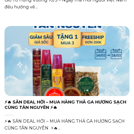
đều hướng về...
⚡🔥 SĂN DEAL HỜI – MUA HÀNG THẢ GA HƯƠNG SẠCH
CÙNG TÂN NGUYÊN ⚡🔥
⚡🔥 SĂN DEAL HỜI – MUA HÀNG THẢ GA HƯƠNG SẠCH
CÙNG TÂN NGUYÊN ⚡🔥...