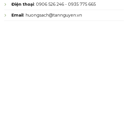
Điện thoại
: 0906 526 246 - 0935 775 665
Email
: huongsach@tannguyen.vn