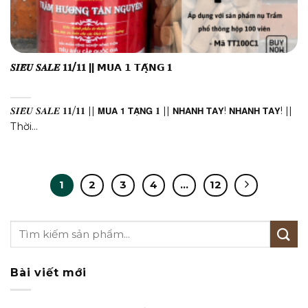
𝑺𝑰𝑬̂𝑼 𝑺𝑨𝑳𝑬 𝟏𝟏/𝟏𝟏 || 𝗠𝗨𝗔 𝟭 𝗧𝗔̣̆𝗡𝗚 𝟏
𝑺𝑰𝑬̂𝑼 𝑺𝑨𝑳𝑬 𝟏𝟏/𝟏𝟏 || 𝗠𝗨𝗔 𝟭 𝗧𝗔̣̆𝗡𝗚 𝟏 || 𝗡𝗛𝗔𝗡𝗛 𝗧𝗔𝗬! 𝗡𝗛𝗔𝗡𝗛 𝗧𝗔𝗬! ||
Thời...
1
2
3
4
…
12
Bài viết mới