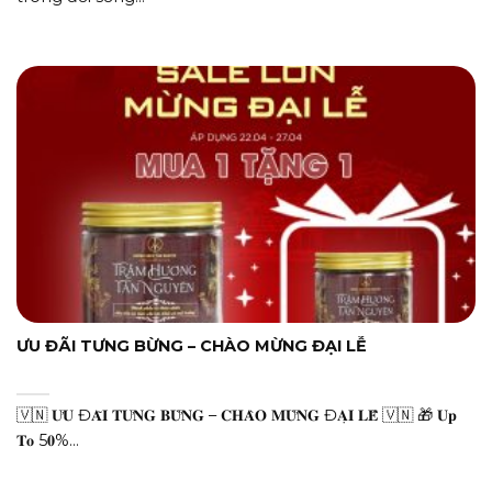
ƯU ĐÃI TƯNG BỪNG – CHÀO MỪNG ĐẠI LỄ
🇻🇳 𝐔̛𝐔 Đ𝐀̃𝐈 𝐓𝐔̛𝐍𝐆 𝐁𝐔̛̀𝐍𝐆 – 𝐂𝐇𝐀̀𝐎 𝐌𝐔̛̀𝐍𝐆 Đ𝐀̣𝐈 𝐋𝐄̂̃ 🇻🇳 🎁 𝐔𝐩
𝐓𝐨 5𝟎%...