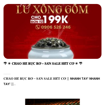
🌴 ☀ 𝐂𝐇𝐀̀𝐎 𝐇𝐄̀ 𝐑𝐔̛̣𝐂 𝐑𝐎̛̃ – 𝐒𝐀̆𝐍 𝐒𝐀𝐋𝐄 𝐇𝐄̂́𝐓 𝐂𝐎̛̃ ☀ 🌴
𝐂𝐇𝐀̀𝐎 𝐇𝐄̀ 𝐑𝐔̛̣𝐂 𝐑𝐎̛̃ – 𝐒𝐀̆𝐍 𝐒𝐀𝐋𝐄 𝐇𝐄̂́𝐓 𝐂𝐎̛̃ || 𝗡𝗛𝗔𝗡𝗛 𝗧𝗔𝗬! 𝗡𝗛𝗔𝗡𝗛
𝗧𝗔𝗬! ||...