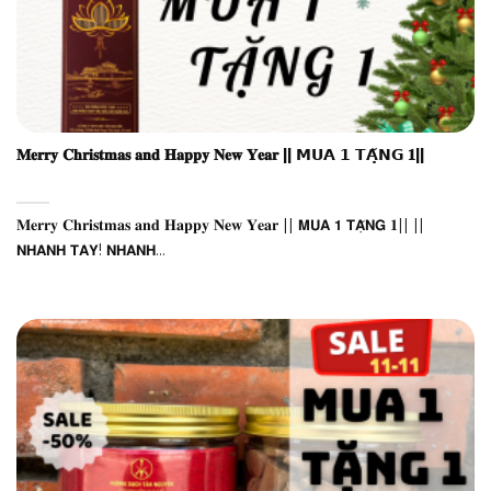
𝐌𝐞𝐫𝐫𝐲 𝐂𝐡𝐫𝐢𝐬𝐭𝐦𝐚𝐬 𝐚𝐧𝐝 𝐇𝐚𝐩𝐩𝐲 𝐍𝐞𝐰 𝐘𝐞𝐚𝐫 || 𝗠𝗨𝗔 𝟭 𝗧𝗔̣̆𝗡𝗚 𝟏||
𝐌𝐞𝐫𝐫𝐲 𝐂𝐡𝐫𝐢𝐬𝐭𝐦𝐚𝐬 𝐚𝐧𝐝 𝐇𝐚𝐩𝐩𝐲 𝐍𝐞𝐰 𝐘𝐞𝐚𝐫 || 𝗠𝗨𝗔 𝟭 𝗧𝗔̣̆𝗡𝗚 𝟏|| ||
𝗡𝗛𝗔𝗡𝗛 𝗧𝗔𝗬! 𝗡𝗛𝗔𝗡𝗛...