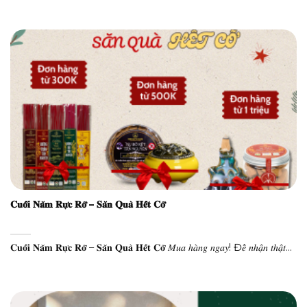
𝐂𝐮𝐨̂́𝐢 𝐍𝐚̆𝐦 𝐑𝐮̛̣𝐜 𝐑𝐨̛̃ – 𝐒𝐚̆𝐧 𝐐𝐮𝐚̀ 𝐇𝐞̂́𝐭 𝐂𝐨̛̃
𝐂𝐮𝐨̂́𝐢 𝐍𝐚̆𝐦 𝐑𝐮̛̣𝐜 𝐑𝐨̛̃ – 𝐒𝐚̆𝐧 𝐐𝐮𝐚̀ 𝐇𝐞̂́𝐭 𝐂𝐨̛̃ 𝑀𝑢𝑎 ℎ𝑎̀𝑛𝑔 𝑛𝑔𝑎𝑦! Đ𝑒̂̉ 𝑛ℎ𝑎̣̂𝑛 𝑡ℎ𝑎̣̂𝑡...