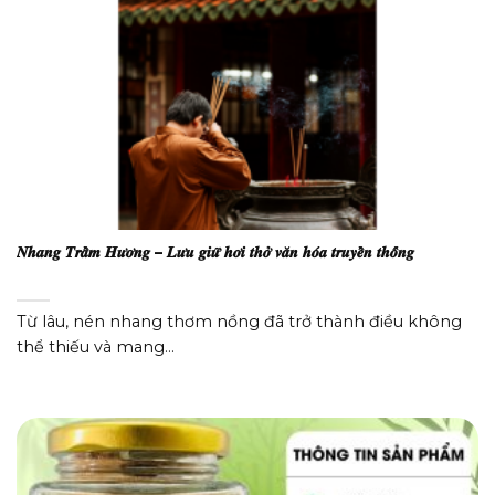
𝑵𝒉𝒂𝒏𝒈 𝑻𝒓𝒂̂̀𝒎 𝑯𝒖̛𝒐̛𝒏𝒈 – 𝑳𝒖̛𝒖 𝒈𝒊𝒖̛̃ 𝒉𝒐̛𝒊 𝒕𝒉𝒐̛̉ 𝒗𝒂̆𝒏 𝒉𝒐́𝒂 𝒕𝒓𝒖𝒚𝒆̂̀𝒏 𝒕𝒉𝒐̂́𝒏𝒈
Từ lâu, nén nhang thơm nồng đã trở thành điều không
thể thiếu và mang...