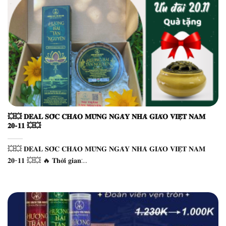
💥💥 𝐃𝐄𝐀𝐋 𝐒𝐎̂́𝐂 𝐂𝐇𝐀̀𝐎 𝐌𝐔̛̀𝐍𝐆 𝐍𝐆𝐀̀𝐘 𝐍𝐇𝐀̀ 𝐆𝐈𝐀́𝐎 𝐕𝐈𝐄̣̂𝐓 𝐍𝐀𝐌
𝟐𝟎-𝟏𝟏 💥💥
💥💥 𝐃𝐄𝐀𝐋 𝐒𝐎̂́𝐂 𝐂𝐇𝐀̀𝐎 𝐌𝐔̛̀𝐍𝐆 𝐍𝐆𝐀̀𝐘 𝐍𝐇𝐀̀ 𝐆𝐈𝐀́𝐎 𝐕𝐈𝐄̣̂𝐓 𝐍𝐀𝐌
𝟐𝟎-𝟏𝟏 💥💥 🔥 𝐓𝐡𝐨̛̀𝐢 𝐠𝐢𝐚𝐧:...