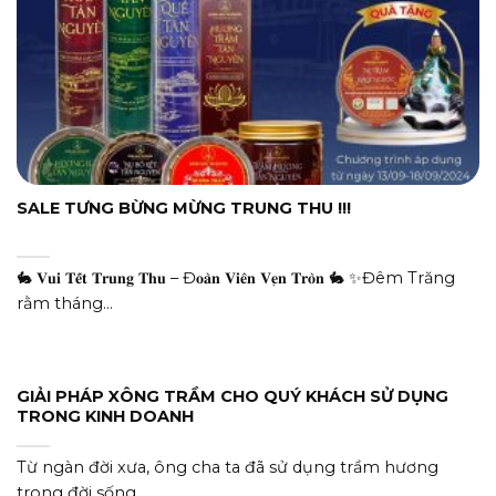
SALE TƯNG BỪNG MỪNG TRUNG THU !!!
🐇 𝐕𝐮𝐢 𝐓𝐞̂́𝐭 𝐓𝐫𝐮𝐧𝐠 𝐓𝐡𝐮 – Đ𝐨𝐚̀𝐧 𝐕𝐢𝐞̂𝐧 𝐕𝐞̣𝐧 𝐓𝐫𝐨̀𝐧 🐇 ✨Đêm Trăng
rằm tháng...
GIẢI PHÁP XÔNG TRẦM CHO QUÝ KHÁCH SỬ DỤNG
TRONG KINH DOANH
Từ ngàn đời xưa, ông cha ta đã sử dụng trầm hương
trong đời sống...