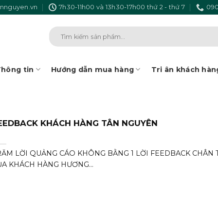
nnguyen.vn
7h30-11h00 và 13h30-17h00 thứ 2 - thứ 7
090
Tìm
kiếm:
hông tin
Hướng dẫn mua hàng
Tri ân khách hàn
EEDBACK KHÁCH HÀNG TÂN NGUYÊN
ĂM LỜI QUẢNG CÁO KHÔNG BẰNG 1 LỜI FEEDBACK CHÂN T
̉A KHÁCH HÀNG HƯƠNG...