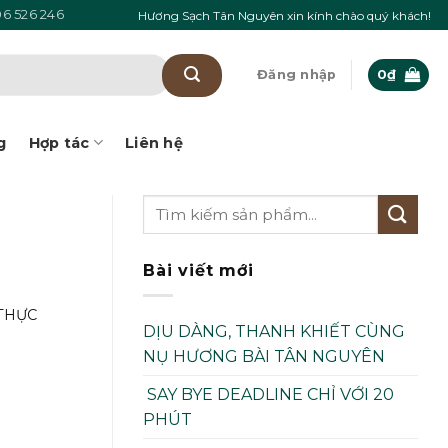
6 526 246
Hương Sạch Tân Nguyên xin kính chào quý khách!
Đăng nhập
0
₫
g
Hợp tác
Liên hệ
Bài viết mới
HỰC
DỊU DÀNG, THANH KHIẾT CÙNG
NỤ HƯƠNG BÀI TÂN NGUYÊN
SAY BYE DEADLINE CHỈ VỚI 20
PHÚT