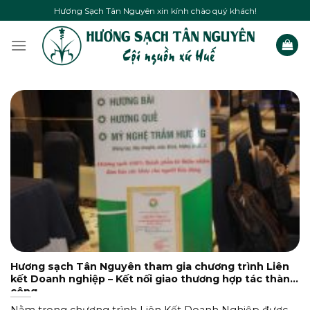
Skip
Hương Sạch Tân Nguyên xin kính chào quý khách!
to
content
Hương sạch Tân Nguyên tham gia chương trình Liên
kết Doanh nghiệp – Kết nối giao thương hợp tác thành
công
Nằm trong chương trình Liên Kết Doanh Nghiệp được