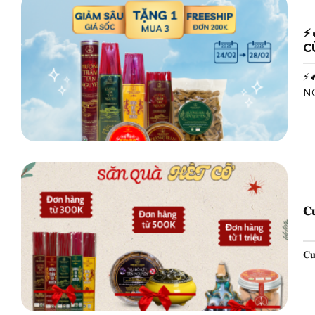
⚡
⚡
NG
𝐂𝐮
𝐂𝐮