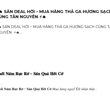
🔥 SĂN DEAL HỜI – MUA HÀNG THẢ GA HƯƠNG SẠC
CÙNG TÂN NGUYÊN ⚡🔥
🔥 SĂN DEAL HỜI – MUA HÀNG THẢ GA HƯƠNG SẠCH CÙNG 
UYÊN ⚡🔥...
𝐨̂́𝐢 𝐍𝐚̆𝐦 𝐑𝐮̛̣𝐜 𝐑𝐨̛̃ – 𝐒𝐚̆𝐧 𝐐𝐮𝐚̀ 𝐇𝐞̂́𝐭 𝐂𝐨̛̃
̂́𝐢 𝐍𝐚̆𝐦 𝐑𝐮̛̣𝐜 𝐑𝐨̛̃ – 𝐒𝐚̆𝐧 𝐐𝐮𝐚̀ 𝐇𝐞̂́𝐭 𝐂𝐨̛̃ 𝑀𝑢𝑎 ℎ𝑎̀𝑛𝑔 𝑛𝑔𝑎𝑦! Đ𝑒̂̉ 𝑛ℎ𝑎̣̂𝑛 𝑡ℎ𝑎̣̂𝑡...