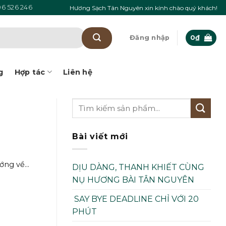
6 526 246
Hương Sạch Tân Nguyên xin kính chào quý khách!
Đăng nhập
0
₫
g
Hợp tác
Liên hệ
Bài viết mới
ng về...
DỊU DÀNG, THANH KHIẾT CÙNG
NỤ HƯƠNG BÀI TÂN NGUYÊN
SAY BYE DEADLINE CHỈ VỚI 20
PHÚT