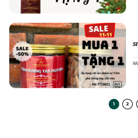
𝑺
𝑺𝑰
1
2