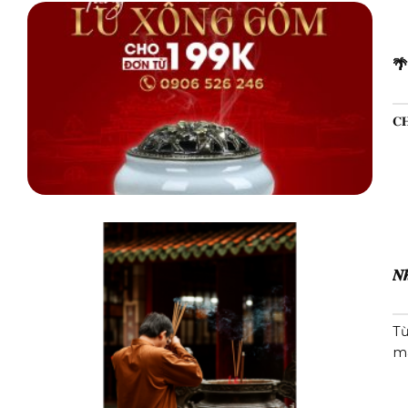
🌴 
𝐂𝐇
𝑵𝒉
Từ
ma