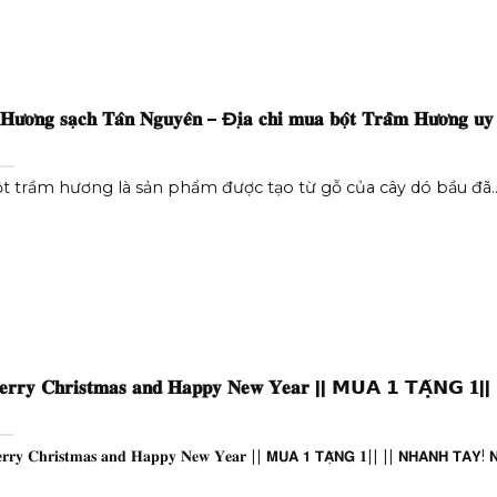
𝐮̛𝐨̛𝐧𝐠 𝐬𝐚̣𝐜𝐡 𝐓𝐚̂𝐧 𝐍𝐠𝐮𝐲𝐞̂𝐧 – Đ𝐢̣𝐚 𝐜𝐡𝐢̉ 𝐦𝐮𝐚 𝐛𝐨̣̂𝐭 𝐓𝐫𝐚̂̀𝐦 𝐇𝐮̛𝐨̛𝐧𝐠 𝐮𝐲 
t trầm hương là sản phẩm được tạo từ gỗ của cây dó bầu đã..
𝐫𝐫𝐲 𝐂𝐡𝐫𝐢𝐬𝐭𝐦𝐚𝐬 𝐚𝐧𝐝 𝐇𝐚𝐩𝐩𝐲 𝐍𝐞𝐰 𝐘𝐞𝐚𝐫 || 𝗠𝗨𝗔 𝟭 𝗧𝗔̣̆𝗡𝗚 𝟏||
𝐫𝐫𝐲 𝐂𝐡𝐫𝐢𝐬𝐭𝐦𝐚𝐬 𝐚𝐧𝐝 𝐇𝐚𝐩𝐩𝐲 𝐍𝐞𝐰 𝐘𝐞𝐚𝐫 || 𝗠𝗨𝗔 𝟭 𝗧𝗔̣̆𝗡𝗚 𝟏|| || 𝗡𝗛𝗔𝗡𝗛 𝗧𝗔𝗬! 