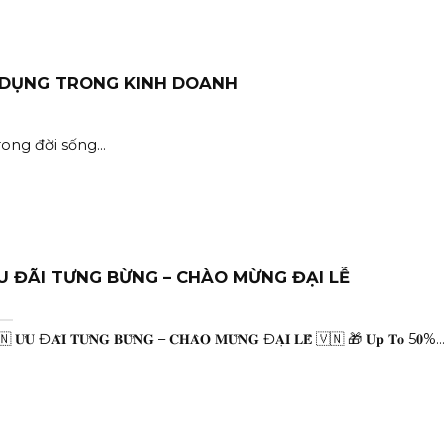
 DỤNG TRONG KINH DOANH
ong đời sống...
U ĐÃI TƯNG BỪNG – CHÀO MỪNG ĐẠI LỄ
 𝐔̛𝐔 Đ𝐀̃𝐈 𝐓𝐔̛𝐍𝐆 𝐁𝐔̛̀𝐍𝐆 – 𝐂𝐇𝐀̀𝐎 𝐌𝐔̛̀𝐍𝐆 Đ𝐀̣𝐈 𝐋𝐄̂̃ 🇻🇳 🎁 𝐔𝐩 𝐓𝐨 5𝟎%...