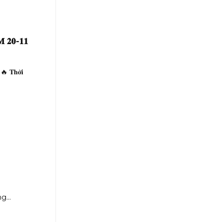
 𝟐𝟎-𝟏𝟏
 𝐓𝐡𝐨̛̀𝐢
ng...