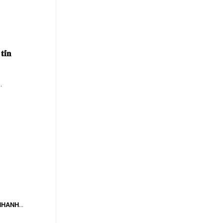
𝐢́𝐧
.
𝗛𝗔𝗡𝗛...