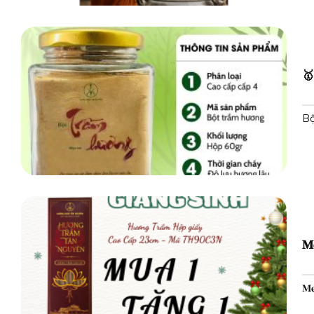
🥇𝐇
Bộ
𝐌
𝐌𝐞