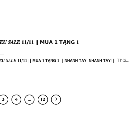
𝑬̂𝑼 𝑺𝑨𝑳𝑬 𝟏𝟏/𝟏𝟏 || 𝗠𝗨𝗔 𝟭 𝗧𝗔̣̆𝗡𝗚 𝟏
𝑬̂𝑼 𝑺𝑨𝑳𝑬 𝟏𝟏/𝟏𝟏 || 𝗠𝗨𝗔 𝟭 𝗧𝗔̣̆𝗡𝗚 𝟏 || 𝗡𝗛𝗔𝗡𝗛 𝗧𝗔𝗬! 𝗡𝗛𝗔𝗡𝗛 𝗧𝗔𝗬! || Thời...
3
4
…
12