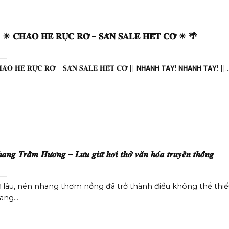
☀ 𝐂𝐇𝐀̀𝐎 𝐇𝐄̀ 𝐑𝐔̛̣𝐂 𝐑𝐎̛̃ – 𝐒𝐀̆𝐍 𝐒𝐀𝐋𝐄 𝐇𝐄̂́𝐓 𝐂𝐎̛̃ ☀ 🌴
𝐀̀𝐎 𝐇𝐄̀ 𝐑𝐔̛̣𝐂 𝐑𝐎̛̃ – 𝐒𝐀̆𝐍 𝐒𝐀𝐋𝐄 𝐇𝐄̂́𝐓 𝐂𝐎̛̃ || 𝗡𝗛𝗔𝗡𝗛 𝗧𝗔𝗬! 𝗡𝗛𝗔𝗡𝗛 𝗧𝗔𝗬! ||..
𝒂𝒏𝒈 𝑻𝒓𝒂̂̀𝒎 𝑯𝒖̛𝒐̛𝒏𝒈 – 𝑳𝒖̛𝒖 𝒈𝒊𝒖̛̃ 𝒉𝒐̛𝒊 𝒕𝒉𝒐̛̉ 𝒗𝒂̆𝒏 𝒉𝒐́𝒂 𝒕𝒓𝒖𝒚𝒆̂̀𝒏 𝒕𝒉𝒐̂́𝒏𝒈
 lâu, nén nhang thơm nồng đã trở thành điều không thể thiế
ng...