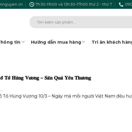
nnguyen.vn
7h30-11h00 và 13h30-17h00 thứ 2 - thứ 7
090
Tìm
kiếm:
hông tin
Hướng dẫn mua hàng
Tri ân khách hàn
𝐆𝐢𝐨̂̃ 𝐓𝐨̂̉ 𝐇𝐮̀𝐧𝐠 𝐕𝐮̛𝐨̛𝐧𝐠 – 𝐒𝐚̆𝐧 𝐐𝐮𝐚̀ 𝐘𝐞̂𝐮 𝐓𝐡𝐮̛𝐨̛𝐧𝐠
ỗ Tổ Hùng Vương 10/3 – Ngày mà mỗi người Việt Nam đều hướ