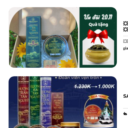
💥
💥
💥💥
𝐠𝐢
S
🐇 