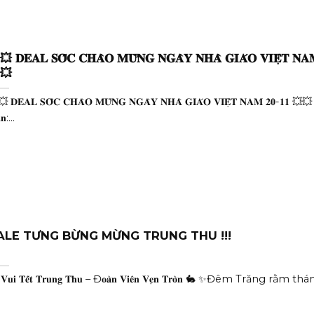
 𝐃𝐄𝐀𝐋 𝐒𝐎̂́𝐂 𝐂𝐇𝐀̀𝐎 𝐌𝐔̛̀𝐍𝐆 𝐍𝐆𝐀̀𝐘 𝐍𝐇𝐀̀ 𝐆𝐈𝐀́𝐎 𝐕𝐈𝐄̣̂𝐓 𝐍𝐀
💥
 𝐃𝐄𝐀𝐋 𝐒𝐎̂́𝐂 𝐂𝐇𝐀̀𝐎 𝐌𝐔̛̀𝐍𝐆 𝐍𝐆𝐀̀𝐘 𝐍𝐇𝐀̀ 𝐆𝐈𝐀́𝐎 𝐕𝐈𝐄̣̂𝐓 𝐍𝐀𝐌 𝟐𝟎-𝟏𝟏 💥💥 🔥
𝐧:...
ALE TƯNG BỪNG MỪNG TRUNG THU !!!
𝐕𝐮𝐢 𝐓𝐞̂́𝐭 𝐓𝐫𝐮𝐧𝐠 𝐓𝐡𝐮 – Đ𝐨𝐚̀𝐧 𝐕𝐢𝐞̂𝐧 𝐕𝐞̣𝐧 𝐓𝐫𝐨̀𝐧 🐇 ✨Đêm Trăng rằm thá