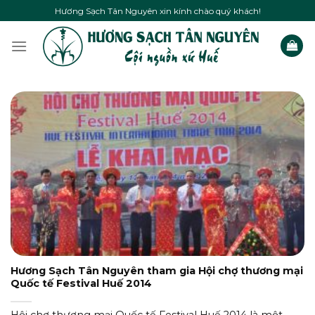
Skip
Hương Sạch Tân Nguyên xin kính chào quý khách!
to
content
Hương Sạch Tân Nguyên tham gia Hội chợ thương mại
Quốc tế Festival Huế 2014
Hội chợ thương mại Quốc tế Festival Huế 2014 là một