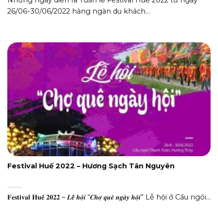
26/06-30/06/2022 hàng ngàn du khách...
Festival Huế 2022 – Hương Sạch Tân Nguyên
𝐅𝐞𝐬𝐭𝐢𝐯𝐚𝐥 𝐇𝐮𝐞̂́ 𝟐𝟎𝟐𝟐 – 𝑳𝒆̂̃ 𝒉𝒐̣̂𝒊 “𝑪𝒉𝒐̛̣ 𝒒𝒖𝒆̂ 𝒏𝒈𝒂̀𝒚 𝒉𝒐̣̂𝒊” Lễ hội ở Cầu ngói...