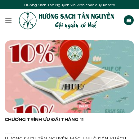
Skip
Hương Sạch Tân Nguyên xin kính chào quý khách!
to
content
CHƯƠNG TRÌNH ƯU ĐÃI THÁNG 11
HƯƠNG SẠCH TÂN NGUYÊN MÁCH NHỎ ĐẾN KHÁCH