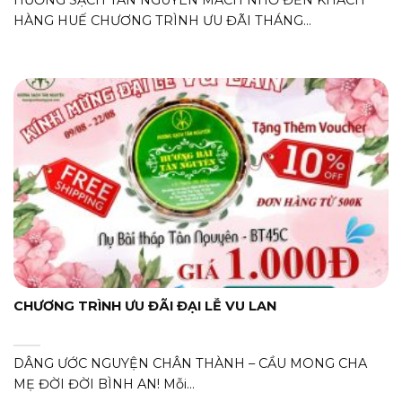
HÀNG HUẾ CHƯƠNG TRÌNH ƯU ĐÃI THÁNG...
CHƯƠNG TRÌNH ƯU ĐÃI ĐẠI LỄ VU LAN
DÂNG ƯỚC NGUYỆN CHÂN THÀNH – CẦU MONG CHA
MẸ ĐỜI ĐỜI BÌNH AN! Mỗi...