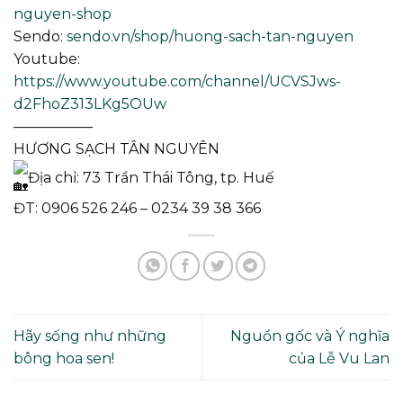
nguyen-shop
Sendo:
sendo.vn/shop/huong-sach-tan-nguyen
Youtube:
https://www.youtube.com/channel/UCVSJws-
d2FhoZ313LKg5OUw
—————–
HƯƠNG SẠCH TÂN NGUYÊN
Địa chỉ: 73 Trần Thái Tông, tp. Huế
ĐT: 0906 526 246 – 0234 39 38 366
Hãy sống như những
Nguồn gốc và Ý nghĩa
bông hoa sen!
của Lễ Vu Lan