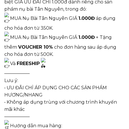
biệt GIÁ ƯU ĐÃI CHỈ 1.000đ dành riêng cho sản
phẩm nụ bài Tân Nguyên, trong đó:
MUA Nụ Bài Tân Nguyên GIÁ
1.000Đ
áp dụng
cho hóa đơn từ 350K.
MUA Nụ Bài Tân Nguyên GIÁ
1.000Đ
+ Tặng
thêm
VOUCHER 10%
cho đơn hàng sau áp dụng
cho hóa đơn từ 500K.
Và
FREESHIP
—————–
Lưu ý:
• ƯU ĐÃI CHỈ ÁP DỤNG CHO CÁC SẢN PHẨM
HƯƠNG/NHANG
• Không áp dụng trùng với chương trình khuyến
mãi khác
—————–
Hướng dẫn mua hàng: