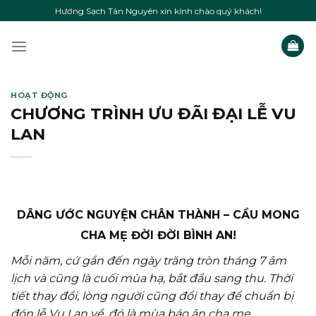
Skip
Hương Sạch Tân Nguyên xin kính chào quý khách!
to
content
HOẠT ĐỘNG
CHƯƠNG TRÌNH ƯU ĐÃI ĐẠI LỄ VU
LAN
DÂNG ƯỚC NGUYỆN CHÂN THÀNH – CẦU MONG
CHA MẸ ĐỜI ĐỜI BÌNH AN!
Mỗi năm, cứ gần đến ngày trăng tròn tháng 7 âm
lịch và cũng là cuối mùa hạ, bắt đầu sang thu. Thời
tiết thay đổi, lòng người cũng đổi thay để chuẩn bị
đón lễ Vu Lan về, đó là mùa báo ân cha mẹ.