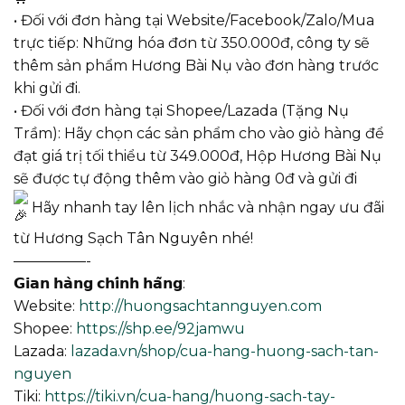
• Đối với đơn hàng tại Website/Facebook/Zalo/Mua
trực tiếp: Những hóa đơn từ 350.000đ, công ty sẽ
thêm sản phẩm Hương Bài Nụ vào đơn hàng trước
khi gửi đi.
• Đối với đơn hàng tại Shopee/Lazada (Tặng Nụ
Trầm): Hãy chọn các sản phẩm cho vào giỏ hàng để
đạt giá trị tối thiểu từ 349.000đ, Hộp Hương Bài Nụ
sẽ được tự động thêm vào giỏ hàng 0đ và gửi đi
Hãy nhanh tay lên lịch nhắc và nhận ngay ưu đãi
từ Hương Sạch Tân Nguyên nhé!
—————-
𝗚𝗶𝗮𝗻 𝗵𝗮̀𝗻𝗴 𝗰𝗵𝗶́𝗻𝗵 𝗵𝗮̃𝗻𝗴:
Website:
http://huongsachtannguyen.com
Shopee:
https://shp.ee/92jamwu
Lazada:
lazada.vn/shop/cua-hang-huong-sach-tan-
nguyen
Tiki:
https://tiki.vn/cua-hang/huong-sach-tay-