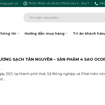
nnguyen.vn
7h30-11h00 và 13h30-17h00 thứ 2 - thứ 7
090
Tìm
kiếm:
hông tin
Hướng dẫn mua hàng
Tri ân khách hàn
ƯƠNG SẠCH TÂN NGUYÊN – SẢN PHẨM 4 SAO OCO
ày 20/1, tại thành phố Huế, Sở Nông nghiệp và Phát triển n
h...