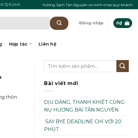
6 526 246
Hương Sạch Tân Nguyên xin kính chào quý khách!
Đăng nhập
0
₫
g
Hợp tác
Liên hệ
P
Bài viết mới
ông thôn
DỊU DÀNG, THANH KHIẾT CÙNG
NỤ HƯƠNG BÀI TÂN NGUYÊN
SAY BYE DEADLINE CHỈ VỚI 20
PHÚT