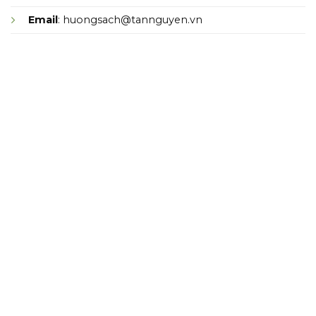
Email
: huongsach@tannguyen.vn