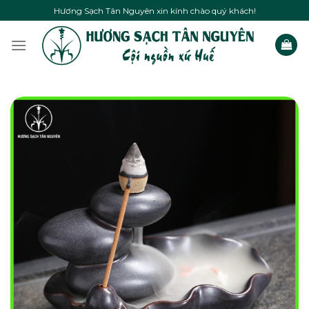
Skip
Hương Sạch Tân Nguyên xin kính chào quý khách!
to
content