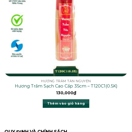
HƯƠNG TRẦM TÂN NGUYÊN
Hương Trầm Sạch Cao Cấp 35cm – T120C1(0.5K)
130,000
₫
Thêm vào giỏ hàng
QUY ĐỊNH VÀ CHÍNH SÁCH