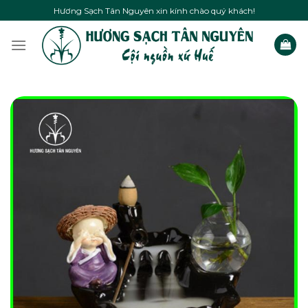
Skip
Hương Sạch Tân Nguyên xin kính chào quý khách!
to
content