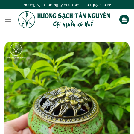
Skip
Hương Sạch Tân Nguyên xin kính chào quý khách!
to
content