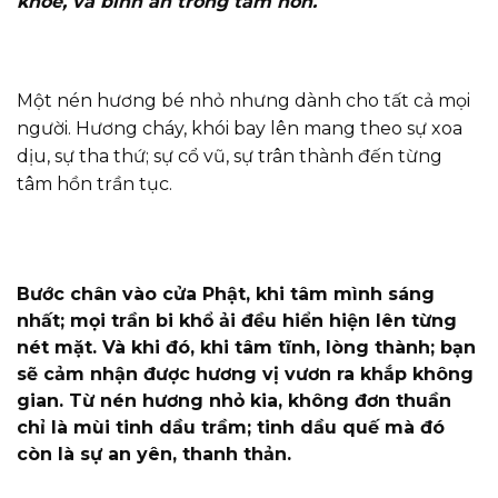
khỏe, và bình an trong tâm hồn.
Một nén hương bé nhỏ nhưng dành cho tất cả mọi
người. Hương cháy, khói bay lên mang theo sự xoa
dịu, sự tha thứ; sự cổ vũ, sự trân thành đến từng
tâm hồn trần tục.
Bước chân vào cửa Phật, khi tâm mình sáng
nhất; mọi trần bi khổ ải đều hiển hiện lên từng
nét mặt. Và khi đó, khi tâm tĩnh, lòng thành; bạn
sẽ cảm nhận được hương vị vươn ra khắp không
gian. Từ nén hương nhỏ kia, không đơn thuần
chỉ là mùi tinh dầu trầm; tinh dầu quế mà đó
còn là sự an yên, thanh thản.