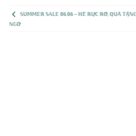
𝕊𝕌𝕄𝕄𝔼ℝ 𝕊𝔸𝕃𝔼 𝟘𝟞.𝟘𝟞 – ℍ𝔼̀ ℝ𝕌̛̣ℂ ℝ𝕆̛̃, ℚ𝕌𝔸̀ 𝕋𝔸̣̆ℕ𝔾 
ℕ𝔾𝕆̛̀