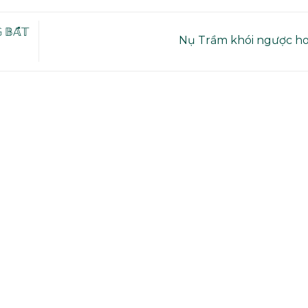
𝔹𝔸̂́𝕋
Nụ Trầm khói ngược h