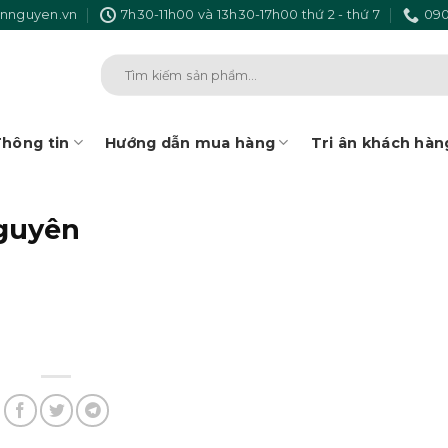
nnguyen.vn
7h30-11h00 và 13h30-17h00 thứ 2 - thứ 7
090
Tìm
kiếm:
hông tin
Hướng dẫn mua hàng
Tri ân khách hàn
Nguyên