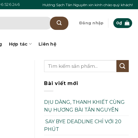
6 526 246
Hương Sạch Tân Nguyên xin kính chào quý khách!
Đăng nhập
0
₫
g
Hợp tác
Liên hệ
Bài viết mới
DỊU DÀNG, THANH KHIẾT CÙNG
NỤ HƯƠNG BÀI TÂN NGUYÊN
SAY BYE DEADLINE CHỈ VỚI 20
PHÚT