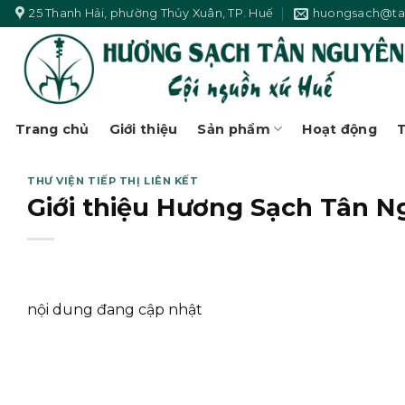
Skip
25 Thanh Hải, phường Thủy Xuân, TP. Huế
huongsach@ta
to
content
Trang chủ
Giới thiệu
Sản phẩm
Hoạt động
T
THƯ VIỆN TIẾP THỊ LIÊN KẾT
Giới thiệu Hương Sạch Tân 
nội dung đang cập nhật