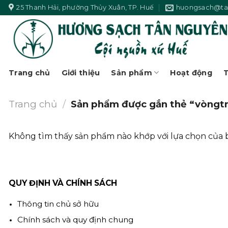
Skip
25 Thanh Hải, phường Thủy Xuân, TP. Huế
huongsach@ta
to
content
Trang chủ
Giới thiệu
Sản phẩm
Hoạt động
T
Trang chủ
/
Sản phẩm được gắn thẻ “vòng
Không tìm thấy sản phẩm nào khớp với lựa chọn của 
QUY ĐỊNH VÀ CHÍNH SÁCH
Thông tin chủ sở hữu
Chính sách và quy định chung