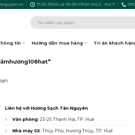
nnguyen.vn
7h30-11h00 và 13h30-17h00 thứ 2 - thứ 7
090
Tìm
kiếm:
hông tin
Hướng dẫn mua hàng
Tri ân khách hàn
trầmhương108hat”
bạn.
Liên hệ với Hương Sạch Tân Nguyên
Văn phòng
: 23-25 Thanh Hải, TP. Huế
Nhà máy SX
: Thủy Phù, Hương Thủy, TP. Huế