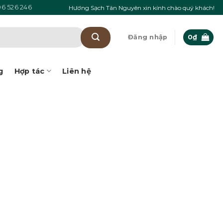
6 526 246
Hương Sạch Tân Nguyên xin kính chào quý khách!
Đăng nhập
0
₫
g
Hợp tác
Liên hệ