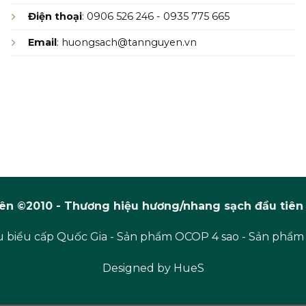
Điện thoại
: 0906 526 246 - 0935 775 665
Email
: huongsach@tannguyen.vn
n ©2010 - Thương hiệu hương/nhang sạch đầu tiên 
 biểu cấp Quốc Gia - Sản phẩm OCOP 4 sao - Sản phẩm
Designed by
HueS