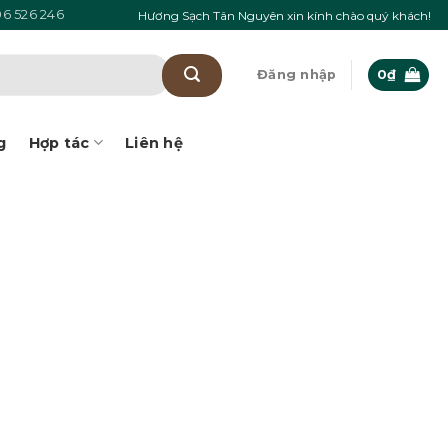
6 526 246
Hương Sạch Tân Nguyên xin kính chào quý khách!
Đăng nhập
0
₫
g
Hợp tác
Liên hệ