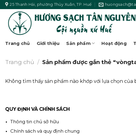
Skip
25 Thanh Hải, phường Thủy Xuân, TP. Huế
huongsach@ta
to
content
Trang chủ
Giới thiệu
Sản phẩm
Hoạt động
T
Trang chủ
/
Sản phẩm được gắn thẻ “vòng
Không tìm thấy sản phẩm nào khớp với lựa chọn của 
QUY ĐỊNH VÀ CHÍNH SÁCH
Thông tin chủ sở hữu
Chính sách và quy định chung