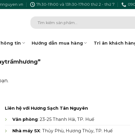
nnguyen.vn
7h30-11h00 và 13h30-17h00 thứ 2 - thứ 7
090
Tìm
kiếm:
hông tin
Hướng dẫn mua hàng
Tri ân khách hàn
taytrầmhương”
bạn.
Liên hệ với Hương Sạch Tân Nguyên
Văn phòng
: 23-25 Thanh Hải, TP. Huế
Nhà máy SX
: Thủy Phù, Hương Thủy, TP. Huế