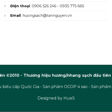
Điện thoại
: 0906 526 246 - 0935 775 665
Email
: huongsach@tannguyen.vn
n ©2010 - Thương hiệu hương/nhang sạch đầu tiên 
 biểu cấp Quốc Gia - Sản phẩm OCOP 4 sao - Sản phẩm
Designed by
HueS