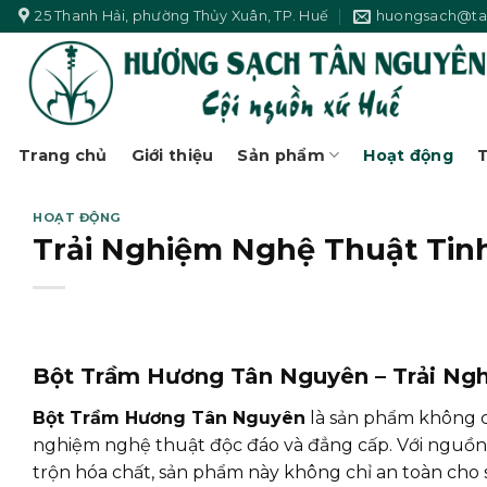
Skip
25 Thanh Hải, phường Thủy Xuân, TP. Huế
huongsach@ta
to
content
Trang chủ
Giới thiệu
Sản phẩm
Hoạt động
T
HOẠT ĐỘNG
Trải Nghiệm Nghệ Thuật Tin
Bột Trầm Hương Tân Nguyên – Trải Ngh
Bột Trầm Hương Tân Nguyên
là sản phẩm không c
nghiệm nghệ thuật độc đáo và đẳng cấp. Với nguồn
trộn hóa chất, sản phẩm này không chỉ an toàn cho 