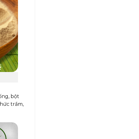
ống, bột
hức trầm,