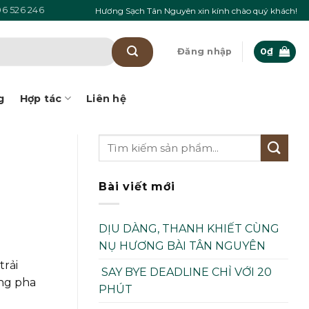
6 526 246
Hương Sạch Tân Nguyên xin kính chào quý khách!
Đăng nhập
0
₫
g
Hợp tác
Liên hệ
Bài viết mới
DỊU DÀNG, THANH KHIẾT CÙNG
NỤ HƯƠNG BÀI TÂN NGUYÊN
trải
SAY BYE DEADLINE CHỈ VỚI 20
ông pha
PHÚT