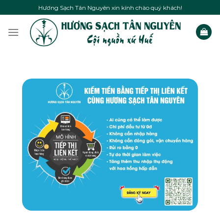
Skip
Hương Sạch Tân Nguyên xin kính chào quý khách!
to
content