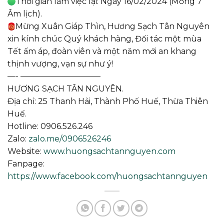
Thời gian làm việc lại: Ngày 16/02/2024 (Mồng 7
Âm lịch).
Mừng Xuân Giáp Thìn, Hương Sạch Tân Nguyên
xin kính chúc Quý khách hàng, Đối tác một mùa
Tết ấm áp, đoàn viên và một năm mới an khang
thịnh vượng, vạn sự như ý!
—- ——————————
HƯƠNG SẠCH TÂN NGUYÊN.
Địa chỉ: 25 Thanh Hải, Thành Phố Huế, Thừa Thiên
Huế.
Hotline: 0906.526.246
Zalo:
zalo.me/0906526246
Website:
www.huongsachtannguyen.com
Fanpage:
https://www.facebook.com/huongsachtannguyen