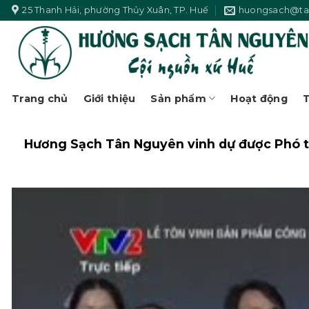
Skip
25 Thanh Hải, phường Thủy Xuân, TP. Huế
huongsach@ta
to
content
Trang chủ
Giới thiệu
Sản phẩm
Hoạt động
T
Hương Sạch Tân Nguyên vinh dự được Phó t