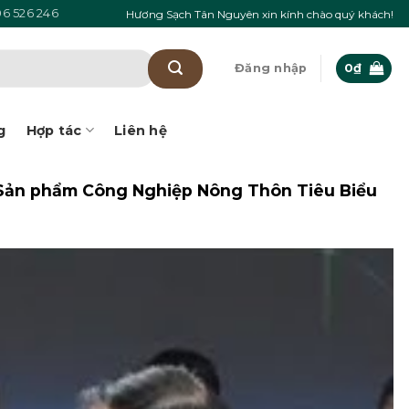
6 526 246
Hương Sạch Tân Nguyên xin kính chào quý khách!
Đăng nhập
0
₫
g
Hợp tác
Liên hệ
 Sản phẩm Công Nghiệp Nông Thôn Tiêu Biểu