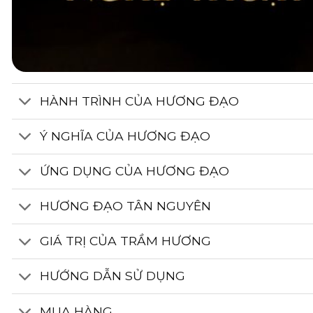
HÀNH TRÌNH CỦA HƯƠNG ĐẠO
Ý NGHĨA CỦA HƯƠNG ĐẠO
ỨNG DỤNG CỦA HƯƠNG ĐẠO
HƯƠNG ĐẠO TÂN NGUYÊN
GIÁ TRỊ CỦA TRẦM HƯƠNG
HƯỚNG DẪN SỬ DỤNG
MUA HÀNG